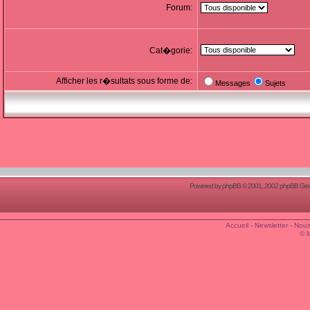
Forum:
Cat�gorie:
Afficher les r�sultats sous forme de:
Messages
Sujets
Powered by
phpBB
© 2001, 2002 phpBB Group
Accueil
-
Newsletter
-
Nous
© 