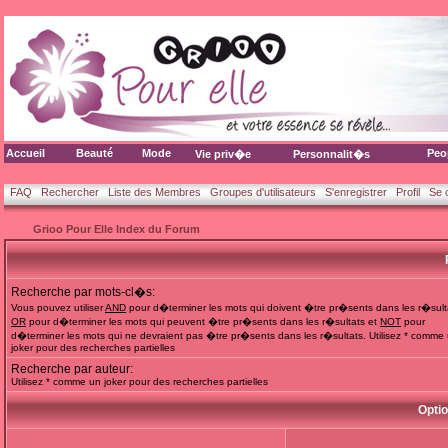
Accueil
Beauté
Mode
Peo
Vie priv�e
Personnalit�s
FAQ
Rechercher
Liste des Membres
Groupes d'utilisateurs
S'enregistrer
Profil
Se 
Grioo Pour Elle Index du Forum
Recherche par mots-cl�s:
Vous pouvez utiliser
AND
pour d�terminer les mots qui doivent �tre pr�sents dans les r�sult
OR
pour d�terminer les mots qui peuvent �tre pr�sents dans les r�sultats et
NOT
pour
d�terminer les mots qui ne devraient pas �tre pr�sents dans les r�sultats. Utilisez * comme
joker pour des recherches partielles
Recherche par auteur:
Utilisez * comme un joker pour des recherches partielles
Opti