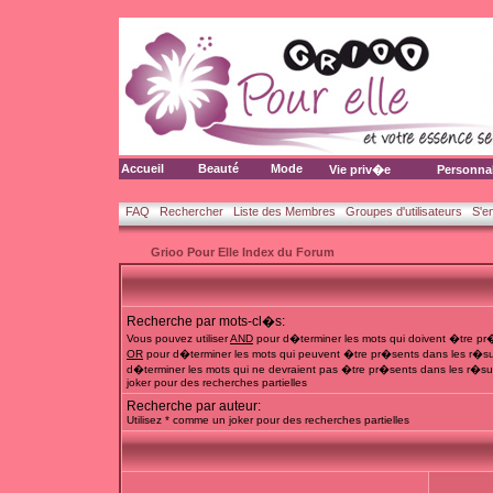
Accueil
Beauté
Mode
Vie priv�e
Personna
FAQ
Rechercher
Liste des Membres
Groupes d'utilisateurs
S'e
Grioo Pour Elle Index du Forum
Recherche par mots-cl�s:
Vous pouvez utiliser
AND
pour d�terminer les mots qui doivent �tre pr�
OR
pour d�terminer les mots qui peuvent �tre pr�sents dans les r�su
d�terminer les mots qui ne devraient pas �tre pr�sents dans les r�sul
joker pour des recherches partielles
Recherche par auteur:
Utilisez * comme un joker pour des recherches partielles