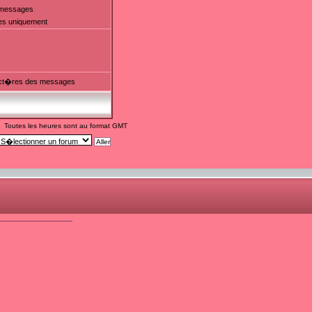
t messages
es uniquement
ct�res des messages
Toutes les heures sont au format GMT