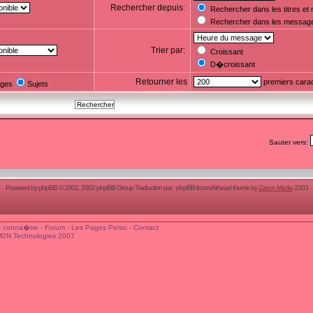
Rechercher depuis:
Rechercher dans les titres e
Rechercher dans les messag
Trier par:
Croissant
D�croissant
Retourner les
premiers cara
ges
Sujets
Sauter vers:
Powered by
phpBB
© 2001, 2002 phpBB Group Traduction par :
phpBB-fr.com
Airhead theme by
Zarron Media
2003
 conna�tre
-
Forum
-
Les Pages Perso
-
Contact
M2N Technologies 2007