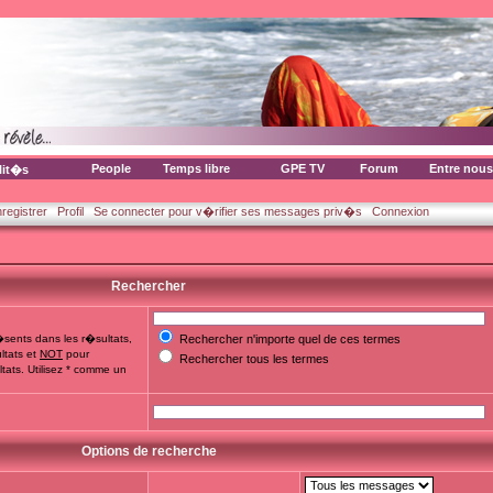
People
Temps libre
GPE TV
Forum
Entre nous
lit�s
nregistrer
Profil
Se connecter pour v�rifier ses messages priv�s
Connexion
Rechercher
sents dans les r�sultats,
Rechercher n'importe quel de ces termes
ltats et
NOT
pour
Rechercher tous les termes
tats. Utilisez * comme un
Options de recherche