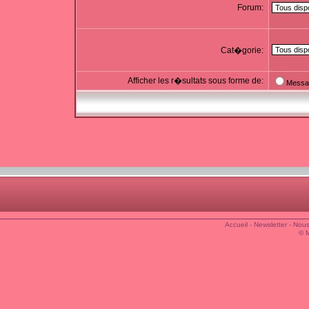
Forum:
Cat�gorie:
Afficher les r�sultats sous forme de:
Messa
Accueil
-
Newsletter
-
Nous
© 