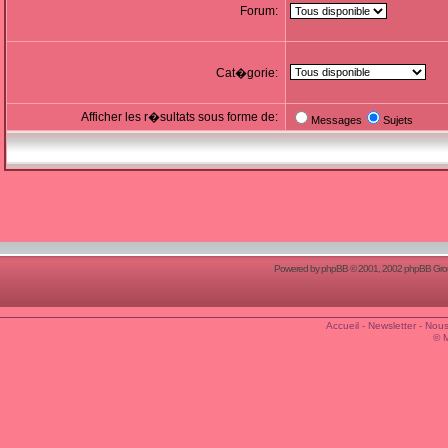
Forum:
Cat�gorie:
Afficher les r�sultats sous forme de:
Messages
Sujets
Powered by
phpBB
© 2001, 2002 phpBB Group
Accueil
-
Newsletter
-
Nous
© 