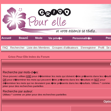
Accueil
Beauté
Mode
Peo
Vie priv�e
Personnalit�s
FAQ
Rechercher
Liste des Membres
Groupes d'utilisateurs
S'enregistrer
Profil
Se 
Grioo Pour Elle Index du Forum
Recherche par mots-cl�s:
Vous pouvez utiliser
AND
pour d�terminer les mots qui doivent �tre pr�sents dans les r�sult
OR
pour d�terminer les mots qui peuvent �tre pr�sents dans les r�sultats et
NOT
pour
d�terminer les mots qui ne devraient pas �tre pr�sents dans les r�sultats. Utilisez * comme
joker pour des recherches partielles
Recherche par auteur:
Utilisez * comme un joker pour des recherches partielles
Opti