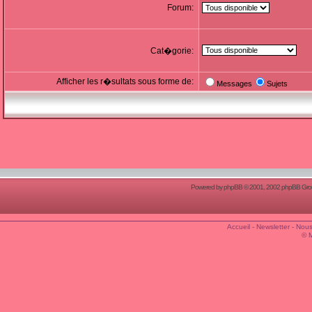
Forum:
Cat�gorie:
Afficher les r�sultats sous forme de:
Messages
Sujets
Powered by
phpBB
© 2001, 2002 phpBB Group
Accueil
-
Newsletter
-
Nous
© 