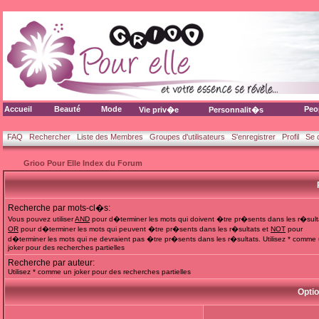
Accueil
Beauté
Mode
Peo
Vie priv�e
Personnalit�s
FAQ
Rechercher
Liste des Membres
Groupes d'utilisateurs
S'enregistrer
Profil
Se 
Grioo Pour Elle Index du Forum
Recherche par mots-cl�s:
Vous pouvez utiliser
AND
pour d�terminer les mots qui doivent �tre pr�sents dans les r�sult
OR
pour d�terminer les mots qui peuvent �tre pr�sents dans les r�sultats et
NOT
pour
d�terminer les mots qui ne devraient pas �tre pr�sents dans les r�sultats. Utilisez * comme
joker pour des recherches partielles
Recherche par auteur:
Utilisez * comme un joker pour des recherches partielles
Opti