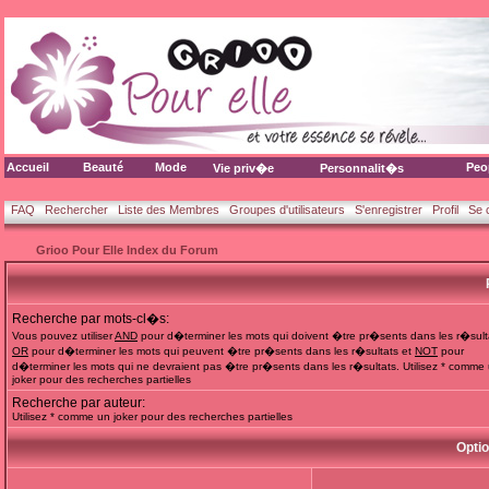
Accueil
Beauté
Mode
Peo
Vie priv�e
Personnalit�s
FAQ
Rechercher
Liste des Membres
Groupes d'utilisateurs
S'enregistrer
Profil
Se 
Grioo Pour Elle Index du Forum
Recherche par mots-cl�s:
Vous pouvez utiliser
AND
pour d�terminer les mots qui doivent �tre pr�sents dans les r�sult
OR
pour d�terminer les mots qui peuvent �tre pr�sents dans les r�sultats et
NOT
pour
d�terminer les mots qui ne devraient pas �tre pr�sents dans les r�sultats. Utilisez * comme
joker pour des recherches partielles
Recherche par auteur:
Utilisez * comme un joker pour des recherches partielles
Opti