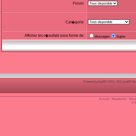
Forum:
Cat�gorie:
Afficher les r�sultats sous forme de:
Messages
Sujets
Powered by
phpBB
© 2001, 2002 phpBB Group
Accueil
-
Newsletter
-
Nous
© 