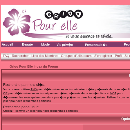
Accueil
Beauté
Mode
Peo
Vie priv�e
Personnalit�s
FAQ
Rechercher
Liste des Membres
Groupes d'utilisateurs
S'enregistrer
Profil
Se 
Grioo Pour Elle Index du Forum
Recherche par mots-cl�s:
Vous pouvez utiliser
AND
pour d�terminer les mots qui doivent �tre pr�sents dans les r�sult
OR
pour d�terminer les mots qui peuvent �tre pr�sents dans les r�sultats et
NOT
pour
d�terminer les mots qui ne devraient pas �tre pr�sents dans les r�sultats. Utilisez * comme
joker pour des recherches partielles
Recherche par auteur:
Utilisez * comme un joker pour des recherches partielles
Opti