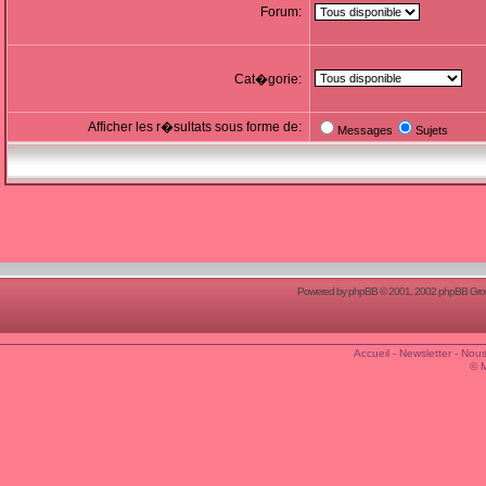
Forum:
Cat�gorie:
Afficher les r�sultats sous forme de:
Messages
Sujets
Powered by
phpBB
© 2001, 2002 phpBB Group
Accueil
-
Newsletter
-
Nous
© 