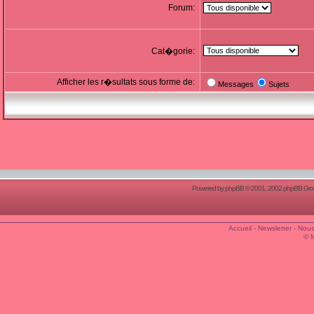
Forum:
Cat�gorie:
Afficher les r�sultats sous forme de:
Messages
Sujets
Powered by
phpBB
© 2001, 2002 phpBB Group
Accueil
-
Newsletter
-
Nous
© 