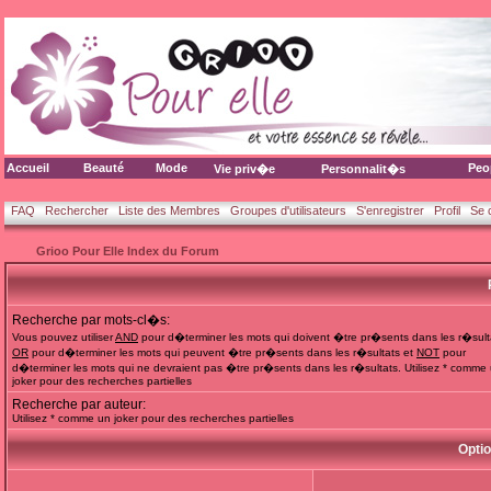
Accueil
Beauté
Mode
Peo
Vie priv�e
Personnalit�s
FAQ
Rechercher
Liste des Membres
Groupes d'utilisateurs
S'enregistrer
Profil
Se 
Grioo Pour Elle Index du Forum
Recherche par mots-cl�s:
Vous pouvez utiliser
AND
pour d�terminer les mots qui doivent �tre pr�sents dans les r�sult
OR
pour d�terminer les mots qui peuvent �tre pr�sents dans les r�sultats et
NOT
pour
d�terminer les mots qui ne devraient pas �tre pr�sents dans les r�sultats. Utilisez * comme
joker pour des recherches partielles
Recherche par auteur:
Utilisez * comme un joker pour des recherches partielles
Opti