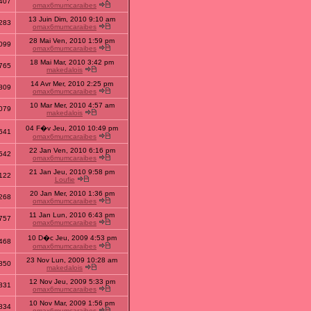
407
omax6mumcaraibes
13 Juin Dim, 2010 9:10 am
283
omax6mumcaraibes
28 Mai Ven, 2010 1:59 pm
099
omax6mumcaraibes
18 Mai Mar, 2010 3:42 pm
765
makedalois
14 Avr Mer, 2010 2:25 pm
809
omax6mumcaraibes
10 Mar Mer, 2010 4:57 am
079
makedalois
04 F�v Jeu, 2010 10:49 pm
641
omax6mumcaraibes
22 Jan Ven, 2010 6:16 pm
542
omax6mumcaraibes
21 Jan Jeu, 2010 9:58 pm
122
Loufie
20 Jan Mer, 2010 1:36 pm
268
omax6mumcaraibes
11 Jan Lun, 2010 6:43 pm
757
omax6mumcaraibes
10 D�c Jeu, 2009 4:53 pm
468
omax6mumcaraibes
23 Nov Lun, 2009 10:28 am
850
makedalois
12 Nov Jeu, 2009 5:33 pm
831
omax6mumcaraibes
10 Nov Mar, 2009 1:56 pm
834
omax6mumcaraibes