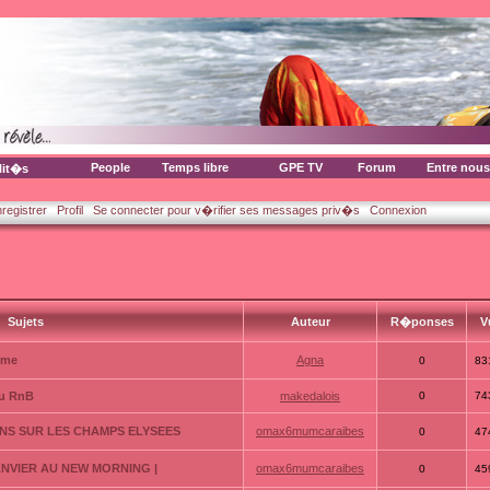
People
Temps libre
GPE TV
Forum
Entre nous
lit�s
nregistrer
Profil
Se connecter pour v�rifier ses messages priv�s
Connexion
Sujets
Auteur
R�ponses
V
mme
Agna
0
83
du RnB
makedalois
0
74
ENS SUR LES CHAMPS ELYSEES
omax6mumcaraibes
0
47
JANVIER AU NEW MORNING |
omax6mumcaraibes
0
45