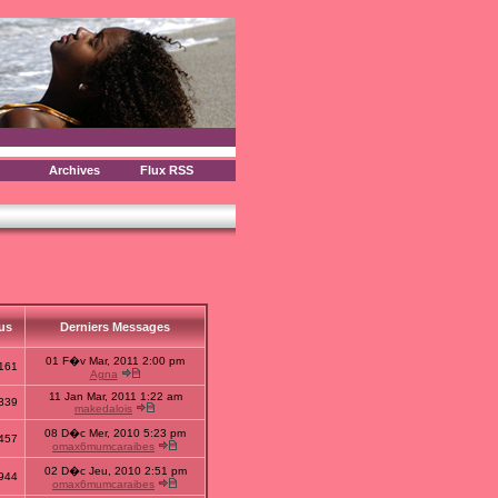
Archives
Flux RSS
us
Derniers Messages
01 F�v Mar, 2011 2:00 pm
161
Agna
11 Jan Mar, 2011 1:22 am
339
makedalois
08 D�c Mer, 2010 5:23 pm
457
omax6mumcaraibes
02 D�c Jeu, 2010 2:51 pm
944
omax6mumcaraibes