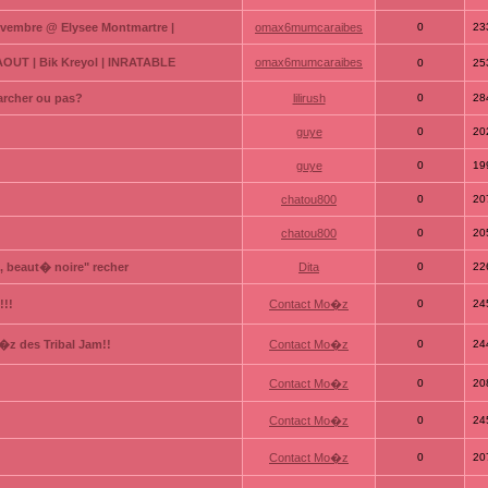
ovembre @ Elysee Montmartre |
omax6mumcaraibes
0
23
 AOUT | Bik Kreyol | INRATABLE
omax6mumcaraibes
0
25
archer ou pas?
lilirush
0
28
guye
0
20
guye
0
19
chatou800
0
20
chatou800
0
20
 beaut� noire" recher
Dita
0
22
!!!
Contact Mo�z
0
24
�z des Tribal Jam!!
Contact Mo�z
0
24
Contact Mo�z
0
20
Contact Mo�z
0
24
Contact Mo�z
0
20