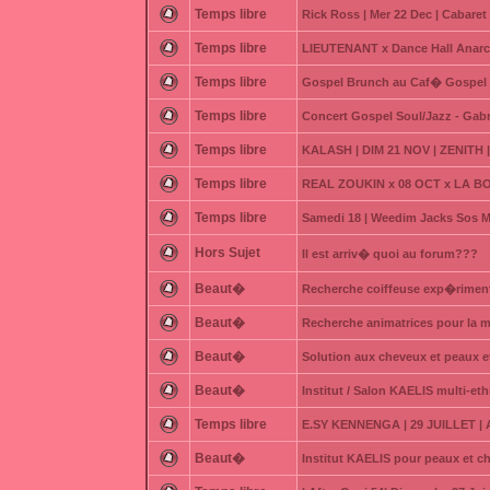
Temps libre
Rick Ross | Mer 22 Dec | Cabare
Temps libre
LIEUTENANT x Dance Hall Anarc
Temps libre
Gospel Brunch au Caf� Gospel (V
Temps libre
Concert Gospel Soul/Jazz - Gab
Temps libre
KALASH | DIM 21 NOV | ZENITH
Temps libre
REAL ZOUKIN x 08 OCT x LA BODE
Temps libre
Samedi 18 | Weedim Jacks Sos M
Hors Sujet
Il est arriv� quoi au forum???
Beaut�
Recherche coiffeuse exp�rimen
Beaut�
Recherche animatrices pour l
Beaut�
Solution aux cheveux et peaux 
Beaut�
Institut / Salon KAELIS multi-et
Temps libre
E.SY KENNENGA | 29 JUILLET |
Beaut�
Institut KAELIS pour peaux et c