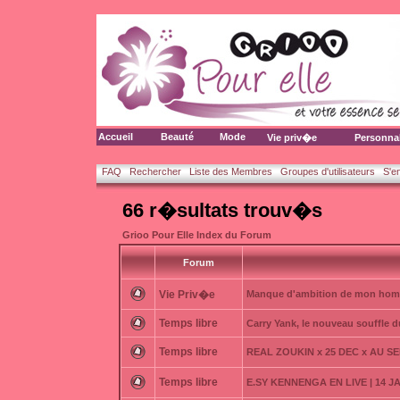
Accueil
Beauté
Mode
Vie priv�e
Personna
FAQ
Rechercher
Liste des Membres
Groupes d'utilisateurs
S'e
66 r�sultats trouv�s
Grioo Pour Elle Index du Forum
Forum
Vie Priv�e
Manque d'ambition de mon ho
Temps libre
Carry Yank, le nouveau souffle 
Temps libre
REAL ZOUKIN x 25 DEC x AU S
Temps libre
E.SY KENNENGA EN LIVE | 14 