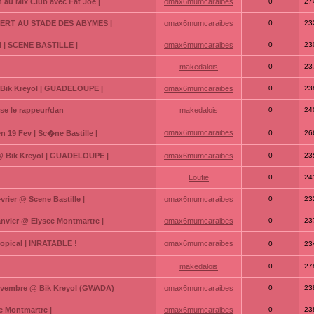
n au Mix Club avec Fat Joe |
omax6mumcaraibes
0
27
NCERT AU STADE DES ABYMES |
omax6mumcaraibes
0
23
 | SCENE BASTILLE |
omax6mumcaraibes
0
23
makedalois
0
23
 Bik Kreyol | GUADELOUPE |
omax6mumcaraibes
0
23
ise le rappeur/dan
makedalois
0
24
omax6mumcaraibes
19 Fev | Sc�ne Bastille |
0
26
 @ Bik Kreyol | GUADELOUPE |
omax6mumcaraibes
0
23
Loufie
0
24
vrier @ Scene Bastille |
omax6mumcaraibes
0
23
anvier @ Elysee Montmartre |
omax6mumcaraibes
0
23
ropical | INRATABLE !
omax6mumcaraibes
0
23
makedalois
0
27
Novembre @ Bik Kreyol (GWADA)
omax6mumcaraibes
0
23
 Montmartre |
omax6mumcaraibes
0
23