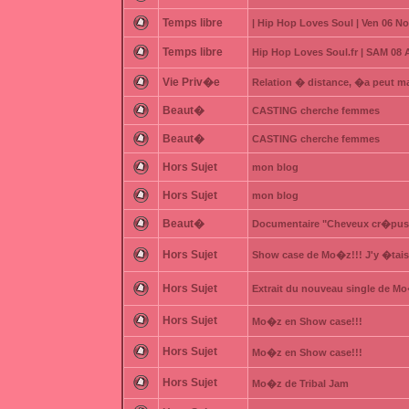
Temps libre
| Hip Hop Loves Soul | Ven 06 N
Temps libre
Hip Hop Loves Soul.fr | SAM 08
Vie Priv�e
Relation � distance, �a peut m
Beaut�
CASTING cherche femmes
Beaut�
CASTING cherche femmes
Hors Sujet
mon blog
Hors Sujet
mon blog
Beaut�
Documentaire "Cheveux cr�pus,
Hors Sujet
Show case de Mo�z!!! J'y �tais
Hors Sujet
Extrait du nouveau single de Mo
Hors Sujet
Mo�z en Show case!!!
Hors Sujet
Mo�z en Show case!!!
Hors Sujet
Mo�z de Tribal Jam