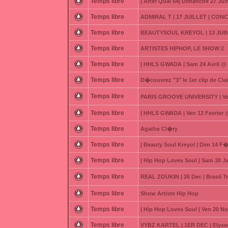
Temps libre
| After Quai 54| Dimanche 27 Jui
Temps libre
ADMIRAL T | 17 JUILLET | CO
Temps libre
BEAUTYSOUL KREYOL | 13 JUIN
Temps libre
ARTISTES HIPHOP, LE SHOW 2
Temps libre
| HHLS GWADA | Sam 24 Avril @
Temps libre
D�couvrez "3" le 1er clip de Cla
Temps libre
PARIS GROOVE UNIVERSITY | Ven 
Temps libre
| HHLS GWADA | Ven 12 Fevrier
Temps libre
Agathe Cl�ry
Temps libre
| Beauty Soul Kreyol | Dim 14 F�
Temps libre
| Hip Hop Loves Soul | Sam 30 J
Temps libre
REAL ZOUKIN | 26 Dec | Brasil T
Temps libre
Show Artiste Hip Hop
Temps libre
| Hip Hop Loves Soul | Ven 20 
Temps libre
VYBZ KARTEL | 1ER DEC | Elysee