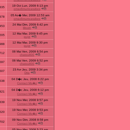
19 Oct Lun, 2009 6:13 pm
335
omax6mumcaraibes
05 Ao� Mer, 2009 12:53 am
378
omax6mumcaraibes
24 Mai Dim, 2009 6:42 pm
453
lilirush
12 Mai Mar, 2009 9:45 pm
205
guye
12 Mai Mar, 2009 9:30 pm
988
guye
08 Mai Ven, 2009 6:54 pm
712
chatou800
08 Mai Ven, 2009 6:52 pm
597
chatou800
23 Avr Jeu, 2009 3:34 pm
607
Dita
04 D�c Jeu, 2008 6:22 pm
538
Contact Mo�z
04 D�c Jeu, 2008 6:12 pm
421
Contact Mo�z
19 Nov Mer, 2008 9:57 pm
839
Contact Mo�z
19 Nov Mer, 2008 9:53 pm
520
Contact Mo�z
09 Nov Dim, 2008 8:58 pm
702
Contact Mo�z
05 Nov Mer, 2008 5:23 am