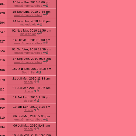
16 Nov Mar, 2010 8:06 pm
481
omax6mumcaraibes
15 Nov Lun, 2010 7:55 pm
928
omax6mumcaraibes
14 Nov Dim, 2010 4:00 pm
604
makedalois
02 Nov Mar, 2010 11:56 pm
747
makedalois
14 Oct Jeu, 2010 2:00 pm
927
omax6mumcaraibes
01 Oct Ven, 2010 11:39 am
224
omax6mumcaraibes
17 Sep Ven, 2010 9:35 am
816
omax6mumcaraibes
15 Ao� Dim, 2010 8:18 pm
409
SouthSis
21 Juil Mer, 2010 11:38 am
879
cldaco
21 Juil Mer, 2010 11:36 am
115
cldaco
19 Juil Lun, 2010 2:16 pm
106
cldaco
19 Juil Lun, 2010 2:14 pm
452
cldaco
06 Juil Mar, 2010 5:05 pm
410
omax6mumcaraibes
06 Juil Mar, 2010 8:48 am
134
cldaco
25 Juin Ven, 2010 1:46 pm