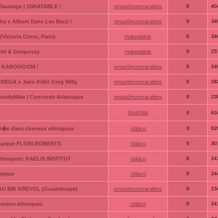
t Sauvage | 1NRATABLE !
omax6mumcaraibes
0
40
hy x Album Dans Les Bacs !
omax6mumcaraibes
0
34
ictoria Cross, Paris)
makedalois
0
34
riel & Gospossy
makedalois
0
25
 | KABOOOOM !
omax6mumcaraibes
0
24
GA x Jairo Killer Greg Willy
omax6mumcaraibes
0
28
oodyMike | Concorde Atlantique
omax6mumcaraibes
0
23
SouthSis
0
63
t�e dans cheveux ethniques
cldaco
0
62
a marque FLORI ROBERTS
cldaco
0
30
ethniques: KAELIS INSTITUT
cldaco
0
24
hnique
cldaco
0
24
 AU BIK KREYOL (Guadeloupe)
omax6mumcaraibes
0
23
heveux ethniques
cldaco
0
24