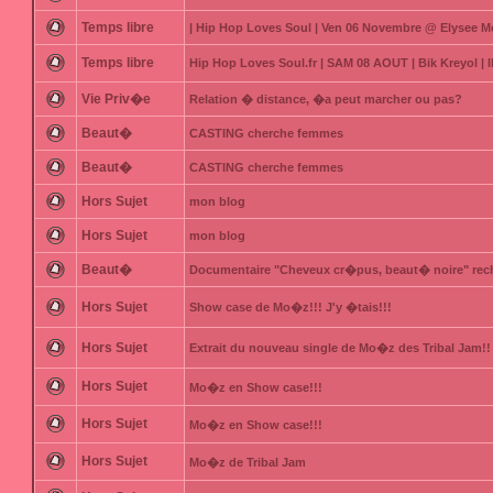
Temps libre
| Hip Hop Loves Soul | Ven 06 Novembre @ Elysee M
Temps libre
Hip Hop Loves Soul.fr | SAM 08 AOUT | Bik Kreyol 
Vie Priv�e
Relation � distance, �a peut marcher ou pas?
Beaut�
CASTING cherche femmes
Beaut�
CASTING cherche femmes
Hors Sujet
mon blog
Hors Sujet
mon blog
Beaut�
Documentaire "Cheveux cr�pus, beaut� noire" rec
Hors Sujet
Show case de Mo�z!!! J'y �tais!!!
Hors Sujet
Extrait du nouveau single de Mo�z des Tribal Jam!!
Hors Sujet
Mo�z en Show case!!!
Hors Sujet
Mo�z en Show case!!!
Hors Sujet
Mo�z de Tribal Jam