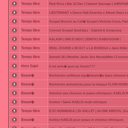
Temps libre
Rick Ross | Mer 22 Dec | Cabaret Sauvage | 1NRATAB
Temps libre
LIEUTENANT x Dance Hall Anarchy x Album Dans Le
Temps libre
Gospel Brunch au Caf� Gospel (Victoria Cross, Pari
Temps libre
Concert Gospel Soul/Jazz - Gabriel & Gospossy
Temps libre
KALASH | DIM 21 NOV | ZENITH | KABOOOOM !
Temps libre
REAL ZOUKIN x 08 OCT x LA BODEGA x Jairo Killer 
Temps libre
Samedi 18 | Weedim Jacks Sos MoodyMike | Concord
Hors Sujet
Il est arriv� quoi au forum???
Beaut�
Recherche coiffeuse exp�riment�e dans cheveux 
Beaut�
Recherche animatrices pour la marque FLORI ROB
Beaut�
Solution aux cheveux et peaux ethniques: KAELIS 
Beaut�
Institut / Salon KAELIS multi-ethnique
Temps libre
E.SY KENNENGA | 29 JUILLET | AU BIK KREYOL (G
Beaut�
Institut KAELIS pour peaux et cheveux ethniques