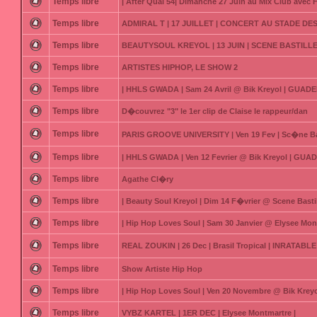
Temps libre
| After Quai 54| Dimanche 27 Juin au Mix Club avec F
Temps libre
ADMIRAL T | 17 JUILLET | CONCERT AU STADE DE
Temps libre
BEAUTYSOUL KREYOL | 13 JUIN | SCENE BASTILLE
Temps libre
ARTISTES HIPHOP, LE SHOW 2
Temps libre
| HHLS GWADA | Sam 24 Avril @ Bik Kreyol | GUAD
Temps libre
D�couvrez "3" le 1er clip de Claise le rappeur/dan
Temps libre
PARIS GROOVE UNIVERSITY | Ven 19 Fev | Sc�ne Bas
Temps libre
| HHLS GWADA | Ven 12 Fevrier @ Bik Kreyol | GUA
Temps libre
Agathe Cl�ry
Temps libre
| Beauty Soul Kreyol | Dim 14 F�vrier @ Scene Bastil
Temps libre
| Hip Hop Loves Soul | Sam 30 Janvier @ Elysee Mon
Temps libre
REAL ZOUKIN | 26 Dec | Brasil Tropical | INRATABLE
Temps libre
Show Artiste Hip Hop
Temps libre
| Hip Hop Loves Soul | Ven 20 Novembre @ Bik Kre
Temps libre
VYBZ KARTEL | 1ER DEC | Elysee Montmartre |