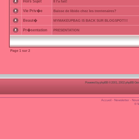
Hors Sujet
Il l'a fait!
Vie Priv�e
Baisse de libido chez les trentenaires?
Beaut�
MYMAKEUPBAG IS BACK SUR BLOGSPOT!!!
Pr�sentation
PRESENTATION
Page
1
sur
2
Powered by
phpBB
© 2001, 2002 phpBB Group
Accueil
-
Newsletter
-
Nous
© 