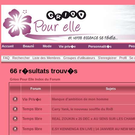
Accueil
Beauté
Mode
Peo
Vie priv�e
Personnalit�s
FAQ
Rechercher
Liste des Membres
Groupes d'utilisateurs
S'enregistrer
Profil
Se 
66 r�sultats trouv�s
Grioo Pour Elle Index du Forum
Forum
Sujets
Vie Priv�e
Manque d'ambition de mon homme
Temps libre
Carry Yank, le nouveau souffle du RnB
Temps libre
REAL ZOUKIN x 25 DEC x AU SENS SUR LES CHAM
Temps libre
E.SY KENNENGA EN LIVE | 14 JANVIER AU NEW MO