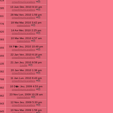
419
omax6mumcaraibes
13 Juin Dim, 2010 9:10 am
295
omax6mumcaraibes
28 Mai Ven, 2010 1:59 pm
111
omax6mumcaraibes
18 Mai Mar, 2010 3:42 pm
776
makedalois
14 Avr Mer, 2010 2:25 pm
820
omax6mumcaraibes
10 Mar Mer, 2010 4:57 am
093
makedalois
04 F�v Jeu, 2010 10:49 pm
655
omax6mumcaraibes
22 Jan Ven, 2010 6:16 pm
555
omax6mumcaraibes
21 Jan Jeu, 2010 9:58 pm
135
Loufie
20 Jan Mer, 2010 1:36 pm
282
omax6mumcaraibes
11 Jan Lun, 2010 6:43 pm
768
omax6mumcaraibes
10 D�c Jeu, 2009 4:53 pm
482
omax6mumcaraibes
23 Nov Lun, 2009 10:28 am
862
makedalois
12 Nov Jeu, 2009 5:33 pm
843
omax6mumcaraibes
10 Nov Mar, 2009 1:56 pm
845
omax6mumcaraibes