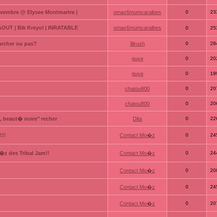
ovembre @ Elysee Montmartre |
omax6mumcaraibes
0
23
 AOUT | Bik Kreyol | INRATABLE
omax6mumcaraibes
0
25
archer ou pas?
lilirush
0
28
guye
0
20
guye
0
19
chatou800
0
20
chatou800
0
20
 beaut� noire" recher
Dita
0
22
!!!
Contact Mo�z
0
24
�z des Tribal Jam!!
Contact Mo�z
0
24
Contact Mo�z
0
20
Contact Mo�z
0
24
Contact Mo�z
0
20