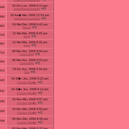
19 Oct Lun, 2009 6:13 pm
348
omax6mumcaraibes
05 Ao� Mer, 2009 12:53 am
390
omax6mumcaraibes
24 Mai Dim, 2009 6:42 pm
462
lilirush
12 Mai Mar, 2009 9:45 pm
216
guye
12 Mai Mar, 2009 9:30 pm
997
guye
08 Mai Ven, 2009 6:54 pm
722
chatou800
08 Mai Ven, 2009 6:52 pm
604
chatou800
23 Avr Jeu, 2009 3:34 pm
614
Dita
04 D�c Jeu, 2008 6:22 pm
545
Contact Mo�z
04 D�c Jeu, 2008 6:12 pm
432
Contact Mo�z
19 Nov Mer, 2008 9:57 pm
845
Contact Mo�z
19 Nov Mer, 2008 9:53 pm
526
Contact Mo�z
09 Nov Dim, 2008 8:58 pm
709
Contact Mo�z
05 Nov Mer, 2008 5:23 am