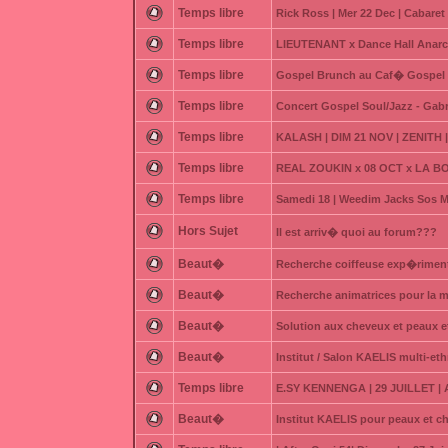
Temps libre
Rick Ross | Mer 22 Dec | Cabare
Temps libre
LIEUTENANT x Dance Hall Anarc
Temps libre
Gospel Brunch au Caf� Gospel (V
Temps libre
Concert Gospel Soul/Jazz - Gab
Temps libre
KALASH | DIM 21 NOV | ZENITH
Temps libre
REAL ZOUKIN x 08 OCT x LA BODE
Temps libre
Samedi 18 | Weedim Jacks Sos M
Hors Sujet
Il est arriv� quoi au forum???
Beaut�
Recherche coiffeuse exp�rimen
Beaut�
Recherche animatrices pour l
Beaut�
Solution aux cheveux et peaux 
Beaut�
Institut / Salon KAELIS multi-et
Temps libre
E.SY KENNENGA | 29 JUILLET |
Beaut�
Institut KAELIS pour peaux et c