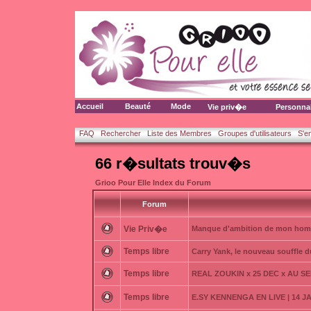
Accueil
Beauté
Mode
Vie priv�e
Personna
FAQ
Rechercher
Liste des Membres
Groupes d'utilisateurs
S'e
66 r�sultats trouv�s
Grioo Pour Elle Index du Forum
Forum
Vie Priv�e
Manque d'ambition de mon ho
Temps libre
Carry Yank, le nouveau souffle 
Temps libre
REAL ZOUKIN x 25 DEC x AU S
Temps libre
E.SY KENNENGA EN LIVE | 14 