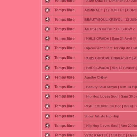
Temps libre
| After Quai 54| Dimanche 27 Jui
Temps libre
ADMIRAL T | 17 JUILLET | CO
Temps libre
BEAUTYSOUL KREYOL | 13 JUIN
Temps libre
ARTISTES HIPHOP, LE SHOW 2
Temps libre
| HHLS GWADA | Sam 24 Avril @
Temps libre
D�couvrez "3" le 1er clip de Cla
Temps libre
PARIS GROOVE UNIVERSITY | Ven 
Temps libre
| HHLS GWADA | Ven 12 Fevrier
Temps libre
Agathe Cl�ry
Temps libre
| Beauty Soul Kreyol | Dim 14 F�
Temps libre
| Hip Hop Loves Soul | Sam 30 J
Temps libre
REAL ZOUKIN | 26 Dec | Brasil T
Temps libre
Show Artiste Hip Hop
Temps libre
| Hip Hop Loves Soul | Ven 20 
Temps libre
VYBZ KARTEL | 1ER DEC | Elysee