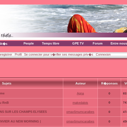
People
Temps libre
GPE TV
Forum
Entre nous
lit�s
nregistrer
Profil
Se connecter pour v�rifier ses messages priv�s
Connexion
Sujets
Auteur
R�ponses
V
mme
Agna
0
83
du RnB
makedalois
0
74
ENS SUR LES CHAMPS ELYSEES
omax6mumcaraibes
0
47
JANVIER AU NEW MORNING |
omax6mumcaraibes
0
45