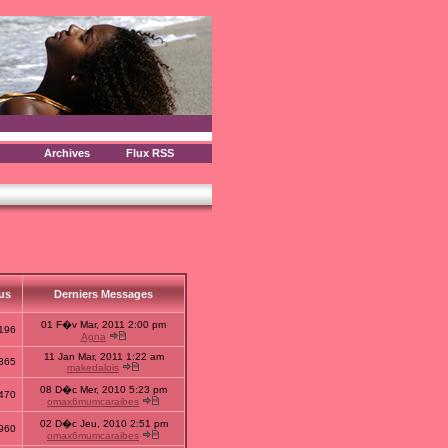
Archives
Flux RSS
us
Derniers Messages
01 F�v Mar, 2011 2:00 pm
196
Agna
11 Jan Mar, 2011 1:22 am
365
makedalois
08 D�c Mer, 2010 5:23 pm
470
omax6mumcaraibes
02 D�c Jeu, 2010 2:51 pm
960
omax6mumcaraibes