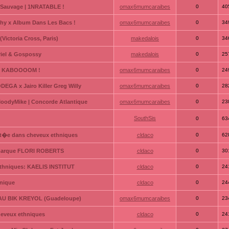
t Sauvage | 1NRATABLE !
omax6mumcaraibes
0
40
hy x Album Dans Les Bacs !
omax6mumcaraibes
0
34
ictoria Cross, Paris)
makedalois
0
34
riel & Gospossy
makedalois
0
25
 | KABOOOOM !
omax6mumcaraibes
0
24
GA x Jairo Killer Greg Willy
omax6mumcaraibes
0
28
oodyMike | Concorde Atlantique
omax6mumcaraibes
0
23
SouthSis
0
63
t�e dans cheveux ethniques
cldaco
0
62
a marque FLORI ROBERTS
cldaco
0
30
ethniques: KAELIS INSTITUT
cldaco
0
24
hnique
cldaco
0
24
 AU BIK KREYOL (Guadeloupe)
omax6mumcaraibes
0
23
heveux ethniques
cldaco
0
24