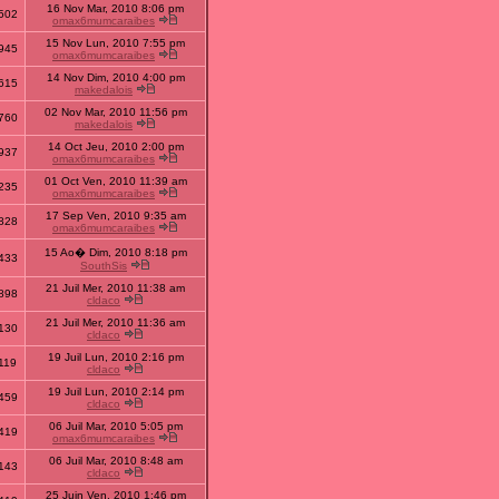
16 Nov Mar, 2010 8:06 pm
502
omax6mumcaraibes
15 Nov Lun, 2010 7:55 pm
945
omax6mumcaraibes
14 Nov Dim, 2010 4:00 pm
615
makedalois
02 Nov Mar, 2010 11:56 pm
760
makedalois
14 Oct Jeu, 2010 2:00 pm
937
omax6mumcaraibes
01 Oct Ven, 2010 11:39 am
235
omax6mumcaraibes
17 Sep Ven, 2010 9:35 am
828
omax6mumcaraibes
15 Ao� Dim, 2010 8:18 pm
433
SouthSis
21 Juil Mer, 2010 11:38 am
898
cldaco
21 Juil Mer, 2010 11:36 am
130
cldaco
19 Juil Lun, 2010 2:16 pm
119
cldaco
19 Juil Lun, 2010 2:14 pm
459
cldaco
06 Juil Mar, 2010 5:05 pm
419
omax6mumcaraibes
06 Juil Mar, 2010 8:48 am
143
cldaco
25 Juin Ven, 2010 1:46 pm