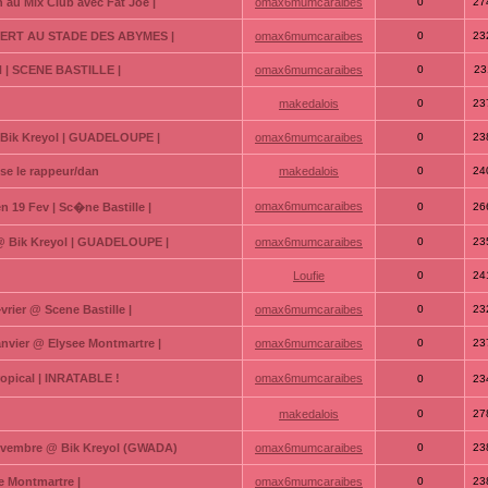
n au Mix Club avec Fat Joe |
omax6mumcaraibes
0
27
NCERT AU STADE DES ABYMES |
omax6mumcaraibes
0
23
 | SCENE BASTILLE |
omax6mumcaraibes
0
23
makedalois
0
23
 Bik Kreyol | GUADELOUPE |
omax6mumcaraibes
0
23
ise le rappeur/dan
makedalois
0
24
omax6mumcaraibes
19 Fev | Sc�ne Bastille |
0
26
 @ Bik Kreyol | GUADELOUPE |
omax6mumcaraibes
0
23
Loufie
0
24
vrier @ Scene Bastille |
omax6mumcaraibes
0
23
anvier @ Elysee Montmartre |
omax6mumcaraibes
0
23
ropical | INRATABLE !
omax6mumcaraibes
0
23
makedalois
0
27
Novembre @ Bik Kreyol (GWADA)
omax6mumcaraibes
0
23
 Montmartre |
omax6mumcaraibes
0
23