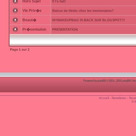
Hors Sujet
Il l'a fait!
Vie Priv�e
Baisse de libido chez les trentenaires?
Beaut�
MYMAKEUPBAG IS BACK SUR BLOGSPOT!!!
Pr�sentation
PRESENTATION
Page
1
sur
2
Powered by
phpBB
© 2001, 2002 phpBB Group
Accueil
-
Newsletter
-
Nous
© 