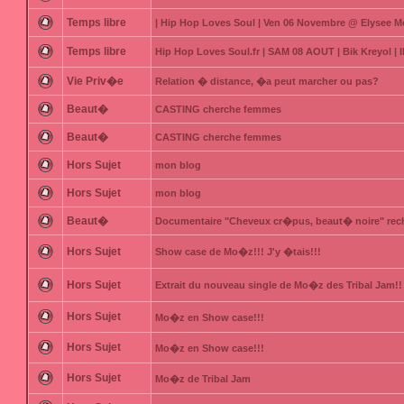
Temps libre
| Hip Hop Loves Soul | Ven 06 Novembre @ Elysee M
Temps libre
Hip Hop Loves Soul.fr | SAM 08 AOUT | Bik Kreyol 
Vie Priv�e
Relation � distance, �a peut marcher ou pas?
Beaut�
CASTING cherche femmes
Beaut�
CASTING cherche femmes
Hors Sujet
mon blog
Hors Sujet
mon blog
Beaut�
Documentaire "Cheveux cr�pus, beaut� noire" rec
Hors Sujet
Show case de Mo�z!!! J'y �tais!!!
Hors Sujet
Extrait du nouveau single de Mo�z des Tribal Jam!!
Hors Sujet
Mo�z en Show case!!!
Hors Sujet
Mo�z en Show case!!!
Hors Sujet
Mo�z de Tribal Jam