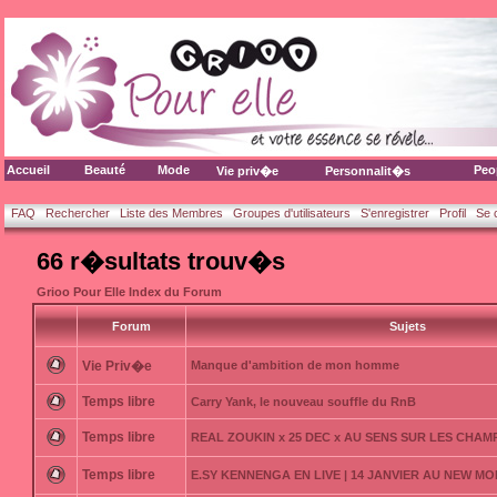
Accueil
Beauté
Mode
Peo
Vie priv�e
Personnalit�s
FAQ
Rechercher
Liste des Membres
Groupes d'utilisateurs
S'enregistrer
Profil
Se 
66 r�sultats trouv�s
Grioo Pour Elle Index du Forum
Forum
Sujets
Vie Priv�e
Manque d'ambition de mon homme
Temps libre
Carry Yank, le nouveau souffle du RnB
Temps libre
REAL ZOUKIN x 25 DEC x AU SENS SUR LES CHAM
Temps libre
E.SY KENNENGA EN LIVE | 14 JANVIER AU NEW MO