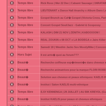
Temps libre
Rick Ross | Mer 22 Dec | Cabaret Sauvage | 1NRATAB
Temps libre
LIEUTENANT x Dance Hall Anarchy x Album Dans Le
Temps libre
Gospel Brunch au Caf� Gospel (Victoria Cross, Pari
Temps libre
Concert Gospel Soul/Jazz - Gabriel & Gospossy
Temps libre
KALASH | DIM 21 NOV | ZENITH | KABOOOOM !
Temps libre
REAL ZOUKIN x 08 OCT x LA BODEGA x Jairo Killer 
Temps libre
Samedi 18 | Weedim Jacks Sos MoodyMike | Concord
Hors Sujet
Il est arriv� quoi au forum???
Beaut�
Recherche coiffeuse exp�riment�e dans cheveux 
Beaut�
Recherche animatrices pour la marque FLORI ROB
Beaut�
Solution aux cheveux et peaux ethniques: KAELIS 
Beaut�
Institut / Salon KAELIS multi-ethnique
Temps libre
E.SY KENNENGA | 29 JUILLET | AU BIK KREYOL (G
Beaut�
Institut KAELIS pour peaux et cheveux ethniques