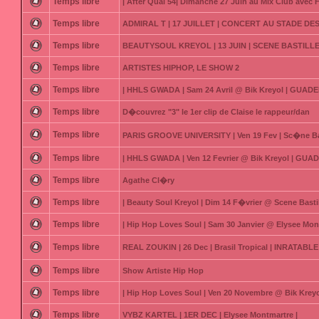
Temps libre
| After Quai 54| Dimanche 27 Juin au Mix Club avec F
Temps libre
ADMIRAL T | 17 JUILLET | CONCERT AU STADE DE
Temps libre
BEAUTYSOUL KREYOL | 13 JUIN | SCENE BASTILLE
Temps libre
ARTISTES HIPHOP, LE SHOW 2
Temps libre
| HHLS GWADA | Sam 24 Avril @ Bik Kreyol | GUAD
Temps libre
D�couvrez "3" le 1er clip de Claise le rappeur/dan
Temps libre
PARIS GROOVE UNIVERSITY | Ven 19 Fev | Sc�ne Bas
Temps libre
| HHLS GWADA | Ven 12 Fevrier @ Bik Kreyol | GUA
Temps libre
Agathe Cl�ry
Temps libre
| Beauty Soul Kreyol | Dim 14 F�vrier @ Scene Bastil
Temps libre
| Hip Hop Loves Soul | Sam 30 Janvier @ Elysee Mon
Temps libre
REAL ZOUKIN | 26 Dec | Brasil Tropical | INRATABLE
Temps libre
Show Artiste Hip Hop
Temps libre
| Hip Hop Loves Soul | Ven 20 Novembre @ Bik Kre
Temps libre
VYBZ KARTEL | 1ER DEC | Elysee Montmartre |