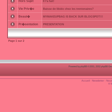
Hors Sujet
Il l'a fait!
Vie Priv�e
Baisse de libido chez les trentenaires?
Beaut�
MYMAKEUPBAG IS BACK SUR BLOGSPOT!!!
Pr�sentation
PRESENTATION
Page
1
sur
2
Powered by
phpBB
© 2001, 2002 phpBB Group
Accueil
-
Newsletter
-
Nous
© 