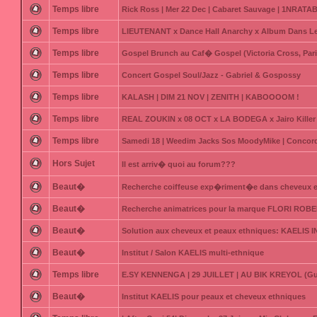
Temps libre
Rick Ross | Mer 22 Dec | Cabaret Sauvage | 1NRATAB
Temps libre
LIEUTENANT x Dance Hall Anarchy x Album Dans Le
Temps libre
Gospel Brunch au Caf� Gospel (Victoria Cross, Pari
Temps libre
Concert Gospel Soul/Jazz - Gabriel & Gospossy
Temps libre
KALASH | DIM 21 NOV | ZENITH | KABOOOOM !
Temps libre
REAL ZOUKIN x 08 OCT x LA BODEGA x Jairo Killer 
Temps libre
Samedi 18 | Weedim Jacks Sos MoodyMike | Concord
Hors Sujet
Il est arriv� quoi au forum???
Beaut�
Recherche coiffeuse exp�riment�e dans cheveux 
Beaut�
Recherche animatrices pour la marque FLORI ROB
Beaut�
Solution aux cheveux et peaux ethniques: KAELIS 
Beaut�
Institut / Salon KAELIS multi-ethnique
Temps libre
E.SY KENNENGA | 29 JUILLET | AU BIK KREYOL (G
Beaut�
Institut KAELIS pour peaux et cheveux ethniques