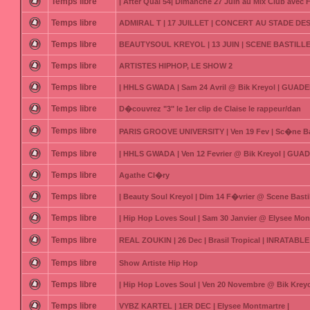
Temps libre
| After Quai 54| Dimanche 27 Juin au Mix Club avec F
Temps libre
ADMIRAL T | 17 JUILLET | CONCERT AU STADE DE
Temps libre
BEAUTYSOUL KREYOL | 13 JUIN | SCENE BASTILLE
Temps libre
ARTISTES HIPHOP, LE SHOW 2
Temps libre
| HHLS GWADA | Sam 24 Avril @ Bik Kreyol | GUAD
Temps libre
D�couvrez "3" le 1er clip de Claise le rappeur/dan
Temps libre
PARIS GROOVE UNIVERSITY | Ven 19 Fev | Sc�ne Bas
Temps libre
| HHLS GWADA | Ven 12 Fevrier @ Bik Kreyol | GUA
Temps libre
Agathe Cl�ry
Temps libre
| Beauty Soul Kreyol | Dim 14 F�vrier @ Scene Bastil
Temps libre
| Hip Hop Loves Soul | Sam 30 Janvier @ Elysee Mon
Temps libre
REAL ZOUKIN | 26 Dec | Brasil Tropical | INRATABLE
Temps libre
Show Artiste Hip Hop
Temps libre
| Hip Hop Loves Soul | Ven 20 Novembre @ Bik Kre
Temps libre
VYBZ KARTEL | 1ER DEC | Elysee Montmartre |