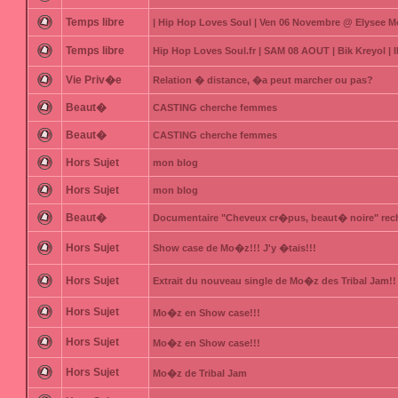
Temps libre
| Hip Hop Loves Soul | Ven 06 Novembre @ Elysee M
Temps libre
Hip Hop Loves Soul.fr | SAM 08 AOUT | Bik Kreyol 
Vie Priv�e
Relation � distance, �a peut marcher ou pas?
Beaut�
CASTING cherche femmes
Beaut�
CASTING cherche femmes
Hors Sujet
mon blog
Hors Sujet
mon blog
Beaut�
Documentaire "Cheveux cr�pus, beaut� noire" rec
Hors Sujet
Show case de Mo�z!!! J'y �tais!!!
Hors Sujet
Extrait du nouveau single de Mo�z des Tribal Jam!!
Hors Sujet
Mo�z en Show case!!!
Hors Sujet
Mo�z en Show case!!!
Hors Sujet
Mo�z de Tribal Jam