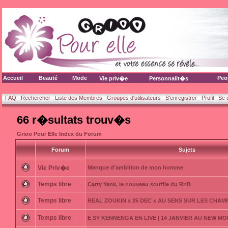
Accueil
Beauté
Mode
Peo
Vie priv�e
Personnalit�s
FAQ
Rechercher
Liste des Membres
Groupes d'utilisateurs
S'enregistrer
Profil
Se 
66 r�sultats trouv�s
Grioo Pour Elle Index du Forum
Forum
Sujets
Vie Priv�e
Manque d'ambition de mon homme
Temps libre
Carry Yank, le nouveau souffle du RnB
Temps libre
REAL ZOUKIN x 25 DEC x AU SENS SUR LES CHAM
Temps libre
E.SY KENNENGA EN LIVE | 14 JANVIER AU NEW MO