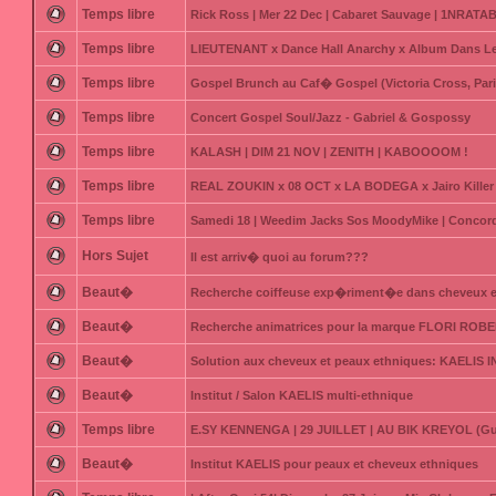
Temps libre
Rick Ross | Mer 22 Dec | Cabaret Sauvage | 1NRATAB
Temps libre
LIEUTENANT x Dance Hall Anarchy x Album Dans Le
Temps libre
Gospel Brunch au Caf� Gospel (Victoria Cross, Pari
Temps libre
Concert Gospel Soul/Jazz - Gabriel & Gospossy
Temps libre
KALASH | DIM 21 NOV | ZENITH | KABOOOOM !
Temps libre
REAL ZOUKIN x 08 OCT x LA BODEGA x Jairo Killer 
Temps libre
Samedi 18 | Weedim Jacks Sos MoodyMike | Concord
Hors Sujet
Il est arriv� quoi au forum???
Beaut�
Recherche coiffeuse exp�riment�e dans cheveux 
Beaut�
Recherche animatrices pour la marque FLORI ROB
Beaut�
Solution aux cheveux et peaux ethniques: KAELIS 
Beaut�
Institut / Salon KAELIS multi-ethnique
Temps libre
E.SY KENNENGA | 29 JUILLET | AU BIK KREYOL (G
Beaut�
Institut KAELIS pour peaux et cheveux ethniques