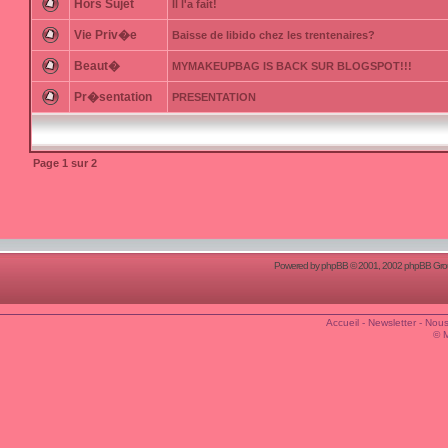
Hors Sujet
Il l'a fait!
Vie Priv�e
Baisse de libido chez les trentenaires?
Beaut�
MYMAKEUPBAG IS BACK SUR BLOGSPOT!!!
Pr�sentation
PRESENTATION
Page
1
sur
2
Powered by
phpBB
© 2001, 2002 phpBB Group
Accueil
-
Newsletter
-
Nous
© 