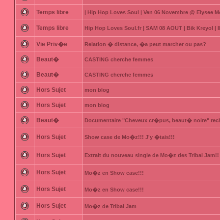
Temps libre
| Hip Hop Loves Soul | Ven 06 Novembre @ Elysee M
Temps libre
Hip Hop Loves Soul.fr | SAM 08 AOUT | Bik Kreyol 
Vie Priv�e
Relation � distance, �a peut marcher ou pas?
Beaut�
CASTING cherche femmes
Beaut�
CASTING cherche femmes
Hors Sujet
mon blog
Hors Sujet
mon blog
Beaut�
Documentaire "Cheveux cr�pus, beaut� noire" rec
Hors Sujet
Show case de Mo�z!!! J'y �tais!!!
Hors Sujet
Extrait du nouveau single de Mo�z des Tribal Jam!!
Hors Sujet
Mo�z en Show case!!!
Hors Sujet
Mo�z en Show case!!!
Hors Sujet
Mo�z de Tribal Jam