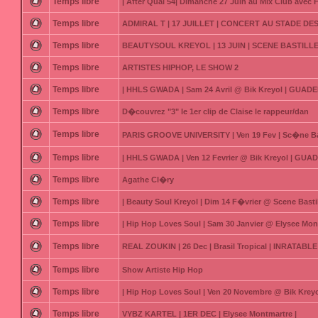
Temps libre
| After Quai 54| Dimanche 27 Juin au Mix Club avec F
Temps libre
ADMIRAL T | 17 JUILLET | CONCERT AU STADE DE
Temps libre
BEAUTYSOUL KREYOL | 13 JUIN | SCENE BASTILLE
Temps libre
ARTISTES HIPHOP, LE SHOW 2
Temps libre
| HHLS GWADA | Sam 24 Avril @ Bik Kreyol | GUAD
Temps libre
D�couvrez "3" le 1er clip de Claise le rappeur/dan
Temps libre
PARIS GROOVE UNIVERSITY | Ven 19 Fev | Sc�ne Bas
Temps libre
| HHLS GWADA | Ven 12 Fevrier @ Bik Kreyol | GUA
Temps libre
Agathe Cl�ry
Temps libre
| Beauty Soul Kreyol | Dim 14 F�vrier @ Scene Bastil
Temps libre
| Hip Hop Loves Soul | Sam 30 Janvier @ Elysee Mon
Temps libre
REAL ZOUKIN | 26 Dec | Brasil Tropical | INRATABLE
Temps libre
Show Artiste Hip Hop
Temps libre
| Hip Hop Loves Soul | Ven 20 Novembre @ Bik Kre
Temps libre
VYBZ KARTEL | 1ER DEC | Elysee Montmartre |