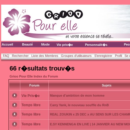
Accueil
Beauté
Mode
Peo
Vie priv�e
Personnalit�s
FAQ
Rechercher
Liste des Membres
Groupes d'utilisateurs
S'enregistrer
Profil
Se 
66 r�sultats trouv�s
Grioo Pour Elle Index du Forum
Forum
Sujets
Vie Priv�e
Manque d'ambition de mon homme
Temps libre
Carry Yank, le nouveau souffle du RnB
Temps libre
REAL ZOUKIN x 25 DEC x AU SENS SUR LES CHAM
Temps libre
E.SY KENNENGA EN LIVE | 14 JANVIER AU NEW MO