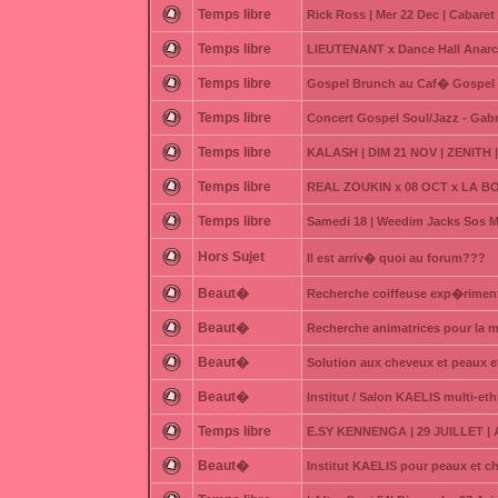
Temps libre
Rick Ross | Mer 22 Dec | Cabare
Temps libre
LIEUTENANT x Dance Hall Anarc
Temps libre
Gospel Brunch au Caf� Gospel (V
Temps libre
Concert Gospel Soul/Jazz - Gab
Temps libre
KALASH | DIM 21 NOV | ZENITH
Temps libre
REAL ZOUKIN x 08 OCT x LA BODE
Temps libre
Samedi 18 | Weedim Jacks Sos M
Hors Sujet
Il est arriv� quoi au forum???
Beaut�
Recherche coiffeuse exp�rimen
Beaut�
Recherche animatrices pour l
Beaut�
Solution aux cheveux et peaux 
Beaut�
Institut / Salon KAELIS multi-et
Temps libre
E.SY KENNENGA | 29 JUILLET |
Beaut�
Institut KAELIS pour peaux et c