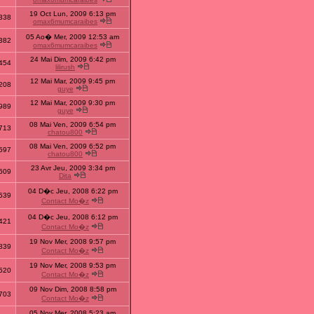
19 Oct Lun, 2009 6:13 pm
338
omax6mumcaraibes
05 Ao� Mer, 2009 12:53 am
382
omax6mumcaraibes
24 Mai Dim, 2009 6:42 pm
454
lilirush
12 Mai Mar, 2009 9:45 pm
208
guye
12 Mai Mar, 2009 9:30 pm
989
guye
08 Mai Ven, 2009 6:54 pm
713
chatou800
08 Mai Ven, 2009 6:52 pm
597
chatou800
23 Avr Jeu, 2009 3:34 pm
609
Dita
04 D�c Jeu, 2008 6:22 pm
539
Contact Mo�z
04 D�c Jeu, 2008 6:12 pm
421
Contact Mo�z
19 Nov Mer, 2008 9:57 pm
839
Contact Mo�z
19 Nov Mer, 2008 9:53 pm
520
Contact Mo�z
09 Nov Dim, 2008 8:58 pm
703
Contact Mo�z
05 Nov Mer, 2008 5:23 am