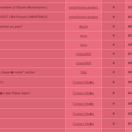
ovembre @ Elysee Montmartre |
omax6mumcaraibes
0
23
 AOUT | Bik Kreyol | INRATABLE
omax6mumcaraibes
0
25
archer ou pas?
lilirush
0
28
guye
0
20
guye
0
19
chatou800
0
20
chatou800
0
20
 beaut� noire" recher
Dita
0
22
!!!
Contact Mo�z
0
24
�z des Tribal Jam!!
Contact Mo�z
0
24
Contact Mo�z
0
20
Contact Mo�z
0
24
Contact Mo�z
0
20