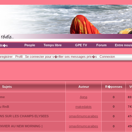
People
Temps libre
GPE TV
Forum
Entre nous
lit�s
nregistrer
Profil
Se connecter pour v�rifier ses messages priv�s
Connexion
Sujets
Auteur
R�ponses
V
mme
Agna
0
83
du RnB
makedalois
0
74
ENS SUR LES CHAMPS ELYSEES
omax6mumcaraibes
0
47
JANVIER AU NEW MORNING |
omax6mumcaraibes
0
45