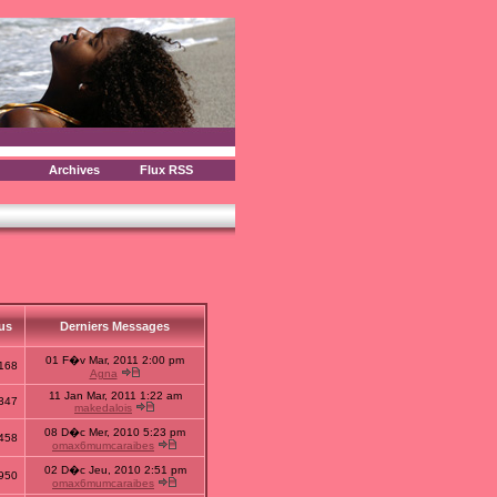
Archives
Flux RSS
us
Derniers Messages
01 F�v Mar, 2011 2:00 pm
168
Agna
11 Jan Mar, 2011 1:22 am
347
makedalois
08 D�c Mer, 2010 5:23 pm
458
omax6mumcaraibes
02 D�c Jeu, 2010 2:51 pm
950
omax6mumcaraibes