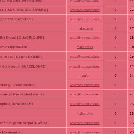
n au Mix Club avec Fat Joe |
omax6mumcaraibes
0
27
NCERT AU STADE DES ABYMES |
omax6mumcaraibes
0
23
 | SCENE BASTILLE |
omax6mumcaraibes
0
23
makedalois
0
23
 Bik Kreyol | GUADELOUPE |
omax6mumcaraibes
0
23
ise le rappeur/dan
makedalois
0
24
omax6mumcaraibes
19 Fev | Sc�ne Bastille |
0
26
 @ Bik Kreyol | GUADELOUPE |
omax6mumcaraibes
0
23
Loufie
0
24
vrier @ Scene Bastille |
omax6mumcaraibes
0
23
anvier @ Elysee Montmartre |
omax6mumcaraibes
0
23
ropical | INRATABLE !
omax6mumcaraibes
0
23
makedalois
0
27
Novembre @ Bik Kreyol (GWADA)
omax6mumcaraibes
0
23
 Montmartre |
omax6mumcaraibes
0
23