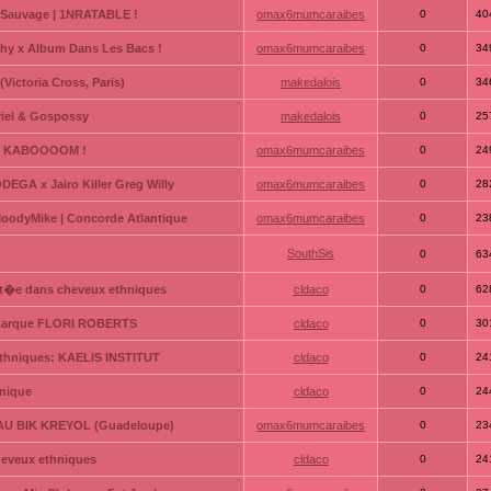
t Sauvage | 1NRATABLE !
omax6mumcaraibes
0
40
hy x Album Dans Les Bacs !
omax6mumcaraibes
0
34
ictoria Cross, Paris)
makedalois
0
34
riel & Gospossy
makedalois
0
25
 | KABOOOOM !
omax6mumcaraibes
0
24
GA x Jairo Killer Greg Willy
omax6mumcaraibes
0
28
oodyMike | Concorde Atlantique
omax6mumcaraibes
0
23
SouthSis
0
63
t�e dans cheveux ethniques
cldaco
0
62
a marque FLORI ROBERTS
cldaco
0
30
ethniques: KAELIS INSTITUT
cldaco
0
24
hnique
cldaco
0
24
 AU BIK KREYOL (Guadeloupe)
omax6mumcaraibes
0
23
heveux ethniques
cldaco
0
24