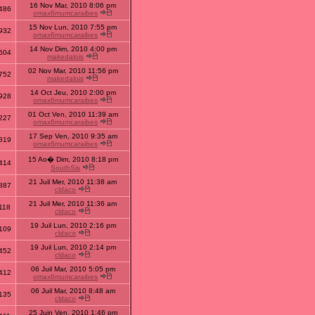
16 Nov Mar, 2010 8:06 pm
486
omax6mumcaraibes
15 Nov Lun, 2010 7:55 pm
932
omax6mumcaraibes
14 Nov Dim, 2010 4:00 pm
604
makedalois
02 Nov Mar, 2010 11:56 pm
752
makedalois
14 Oct Jeu, 2010 2:00 pm
928
omax6mumcaraibes
01 Oct Ven, 2010 11:39 am
227
omax6mumcaraibes
17 Sep Ven, 2010 9:35 am
819
omax6mumcaraibes
15 Ao� Dim, 2010 8:18 pm
414
SouthSis
21 Juil Mer, 2010 11:38 am
887
cldaco
21 Juil Mer, 2010 11:36 am
118
cldaco
19 Juil Lun, 2010 2:16 pm
109
cldaco
19 Juil Lun, 2010 2:14 pm
452
cldaco
06 Juil Mar, 2010 5:05 pm
412
omax6mumcaraibes
06 Juil Mar, 2010 8:48 am
135
cldaco
25 Juin Ven, 2010 1:46 pm