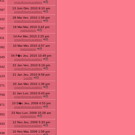
411
omax6mumcaraibes
13 Juin Dim, 2010 9:10 am
287
omax6mumcaraibes
28 Mai Ven, 2010 1:59 pm
102
omax6mumcaraibes
18 Mai Mar, 2010 3:42 pm
767
makedalois
14 Avr Mer, 2010 2:25 pm
811
omax6mumcaraibes
10 Mar Mer, 2010 4:57 am
082
makedalois
04 F�v Jeu, 2010 10:49 pm
645
omax6mumcaraibes
22 Jan Ven, 2010 6:16 pm
542
omax6mumcaraibes
21 Jan Jeu, 2010 9:58 pm
123
Loufie
20 Jan Mer, 2010 1:36 pm
271
omax6mumcaraibes
11 Jan Lun, 2010 6:43 pm
759
omax6mumcaraibes
10 D�c Jeu, 2009 4:53 pm
471
omax6mumcaraibes
23 Nov Lun, 2009 10:28 am
852
makedalois
12 Nov Jeu, 2009 5:33 pm
833
omax6mumcaraibes
10 Nov Mar, 2009 1:56 pm
838
omax6mumcaraibes