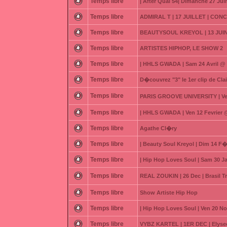
Temps libre
| After Quai 54| Dimanche 27 Jui
Temps libre
ADMIRAL T | 17 JUILLET | CO
Temps libre
BEAUTYSOUL KREYOL | 13 JUIN
Temps libre
ARTISTES HIPHOP, LE SHOW 2
Temps libre
| HHLS GWADA | Sam 24 Avril @
Temps libre
D�couvrez "3" le 1er clip de Cla
Temps libre
PARIS GROOVE UNIVERSITY | Ven 
Temps libre
| HHLS GWADA | Ven 12 Fevrier
Temps libre
Agathe Cl�ry
Temps libre
| Beauty Soul Kreyol | Dim 14 F�
Temps libre
| Hip Hop Loves Soul | Sam 30 J
Temps libre
REAL ZOUKIN | 26 Dec | Brasil T
Temps libre
Show Artiste Hip Hop
Temps libre
| Hip Hop Loves Soul | Ven 20 
Temps libre
VYBZ KARTEL | 1ER DEC | Elysee