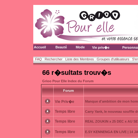
Accueil
Beauté
Mode
Vie priv�e
Personna
FAQ
Rechercher
Liste des Membres
Groupes d'utilisateurs
S'e
66 r�sultats trouv�s
Grioo Pour Elle Index du Forum
Forum
Vie Priv�e
Manque d'ambition de mon ho
Temps libre
Carry Yank, le nouveau souffle 
Temps libre
REAL ZOUKIN x 25 DEC x AU S
Temps libre
E.SY KENNENGA EN LIVE | 14 