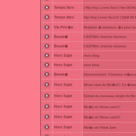
Temps libre
| Hip Hop Loves Soul | Ven 06 N
Temps libre
Hip Hop Loves Soul.fr | SAM 08
Vie Priv�e
Relation � distance, �a peut m
Beaut�
CASTING cherche femmes
Beaut�
CASTING cherche femmes
Hors Sujet
mon blog
Hors Sujet
mon blog
Beaut�
Documentaire "Cheveux cr�pus,
Hors Sujet
Show case de Mo�z!!! J'y �tais
Hors Sujet
Extrait du nouveau single de Mo
Hors Sujet
Mo�z en Show case!!!
Hors Sujet
Mo�z en Show case!!!
Hors Sujet
Mo�z de Tribal Jam