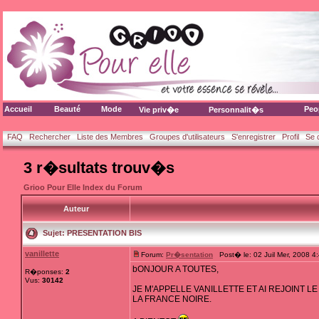
Accueil
Beauté
Mode
Peo
Vie priv�e
Personnalit�s
FAQ
Rechercher
Liste des Membres
Groupes d'utilisateurs
S'enregistrer
Profil
Se 
3 r�sultats trouv�s
Grioo Pour Elle Index du Forum
Auteur
Sujet:
PRESENTATION BIS
vanillette
Forum:
Pr�sentation
Post� le: 02 Juil Mer, 2008 
bONJOUR A TOUTES,
R�ponses:
2
Vus:
30142
JE M'APPELLE VANILLETTE ET AI REJOINT L
LA FRANCE NOIRE.