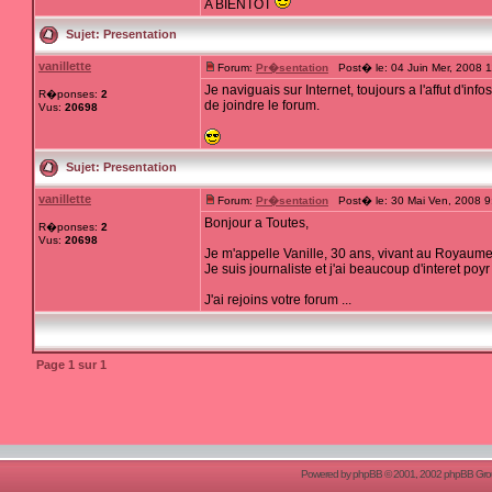
A BIENTOT
Sujet:
Presentation
vanillette
Forum:
Pr�sentation
Post� le: 04 Juin Mer, 2008 
Je naviguais sur Internet, toujours a l'affut d'inf
R�ponses:
2
de joindre le forum.
Vus:
20698
Sujet:
Presentation
vanillette
Forum:
Pr�sentation
Post� le: 30 Mai Ven, 2008 
Bonjour a Toutes,
R�ponses:
2
Vus:
20698
Je m'appelle Vanille, 30 ans, vivant au Royaume
Je suis journaliste et j'ai beaucoup d'interet poy
J'ai rejoins votre forum ...
Page
1
sur
1
Powered by
phpBB
© 2001, 2002 phpBB Group