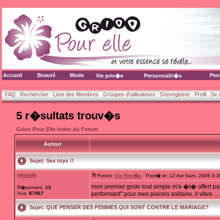
Accueil
Beauté
Mode
Peo
Vie priv�e
Personnalit�s
FAQ
Rechercher
Liste des Membres
Groupes d'utilisateurs
S'enregistrer
Profil
Se 
5 r�sultats trouv�s
Grioo Pour Elle Index du Forum
Auteur
Sujet:
Sex toys !!
musole
Forum:
Vie Priv�e
Post� le: 12 Avr Sam, 2008 3:
mon premier gode tout simple m'a �t� offert par 
R�ponses:
13
Vus:
87967
performant" pour mes plaisirs solitaire, il vibre ...
Sujet:
QUE PENSER DES FEMMES QUI SONT CONTRE LE MARIAGE?