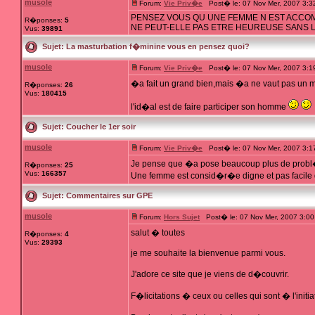
musole
Forum:
Vie Priv�e
Post� le: 07 Nov Mer, 2007 3:
PENSEZ VOUS QU UNE FEMME N EST ACCOM
R�ponses:
5
NE PEUT-ELLE PAS ETRE HEUREUSE SANS 
Vus:
39891
Sujet:
La masturbation f�minine vous en pensez quoi?
musole
Forum:
Vie Priv�e
Post� le: 07 Nov Mer, 2007 3:
�a fait un grand bien,mais �a ne vaut pas un me
R�ponses:
26
Vus:
180415
l'id�al est de faire participer son homme
Sujet:
Coucher le 1er soir
musole
Forum:
Vie Priv�e
Post� le: 07 Nov Mer, 2007 3:
Je pense que �a pose beaucoup plus de probl�
R�ponses:
25
Vus:
166357
Une femme est consid�r�e digne et pas facile q
Sujet:
Commentaires sur GPE
musole
Forum:
Hors Sujet
Post� le: 07 Nov Mer, 2007 3:0
salut � toutes
R�ponses:
4
Vus:
29393
je me souhaite la bienvenue parmi vous.
J'adore ce site que je viens de d�couvrir.
F�licitations � ceux ou celles qui sont � l'initia