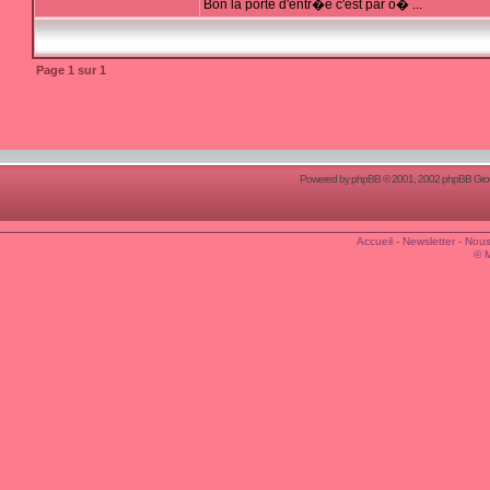
Bon la porte d'entr�e c'est par o� ...
Page
1
sur
1
Powered by
phpBB
© 2001, 2002 phpBB Group
Accueil
-
Newsletter
-
Nous
© 