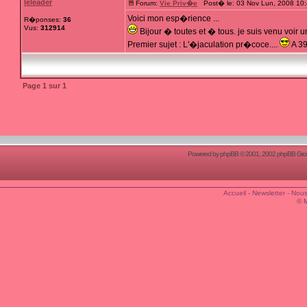
leleader
Forum:
Vie Priv�e
Post� le: 03 Nov Lun, 2008 10
Voici mon esp�rience ...
R�ponses:
36
Vus:
312914
Bijour � toutes et � tous. je suis venu voir un
Premier sujet : L'�jaculation pr�coce....
A 39
Page
1
sur
1
Powered by
phpBB
© 2001, 2002 phpBB Group
Accueil
-
Newsletter
-
Nous
© 