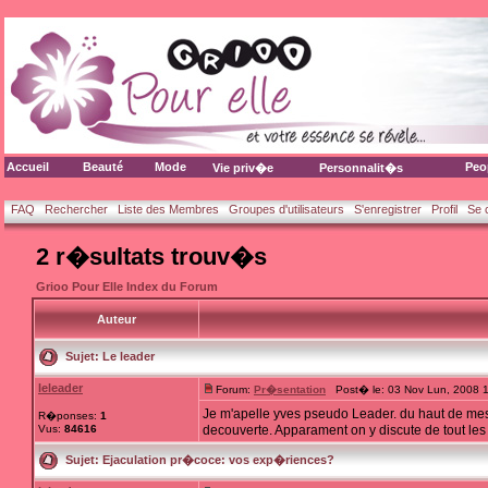
Accueil
Beauté
Mode
Peo
Vie priv�e
Personnalit�s
FAQ
Rechercher
Liste des Membres
Groupes d'utilisateurs
S'enregistrer
Profil
Se 
2 r�sultats trouv�s
Grioo Pour Elle Index du Forum
Auteur
Sujet:
Le leader
leleader
Forum:
Pr�sentation
Post� le: 03 Nov Lun, 2008 
Je m'apelle yves pseudo Leader. du haut de mes 
R�ponses:
1
Vus:
84616
decouverte. Apparament on y discute de tout les s
Sujet:
Ejaculation pr�coce: vos exp�riences?