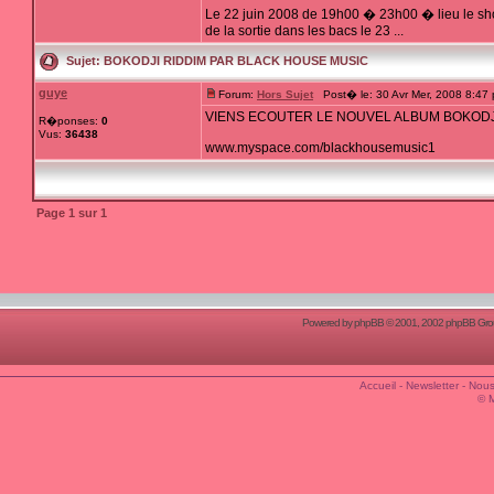
Le 22 juin 2008 de 19h00 � 23h00 � lieu l
de la sortie dans les bacs le 23 ...
Sujet:
BOKODJI RIDDIM PAR BLACK HOUSE MUSIC
guye
Forum:
Hors Sujet
Post� le: 30 Avr Mer, 2008 8:47
VIENS ECOUTER LE NOUVEL ALBUM BOKODJI
R�ponses:
0
Vus:
36438
www.myspace.com/blackhousemusic1
Page
1
sur
1
Powered by
phpBB
© 2001, 2002 phpBB Group
Accueil
-
Newsletter
-
Nous
© 