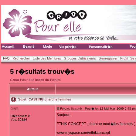
Accueil
Beauté
Mode
Peo
Vie priv�e
Personnalit�s
FAQ
Rechercher
Liste des Membres
Groupes d'utilisateurs
S'enregistrer
Profil
Se 
5 r�sultats trouv�s
Grioo Pour Elle Index du Forum
Auteur
Sujet:
CASTING cherche femmes
guye
Forum:
Beaut�
Post� le: 12 Mai Mar, 2009 9:45 p
Bonjour ,
R�ponses:
0
Vus:
20214
ETHIK CONCEPT , cherche mod�les femmes ( m�t
www.myspace.com/ethikconcept