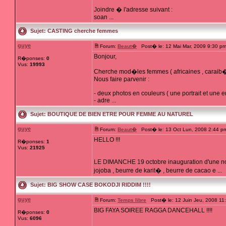
Joindre � l'adresse suivant :
soan ...
Sujet:
CASTING cherche femmes
guye
Forum:
Beaut�
Post� le: 12 Mai Mar, 2009 9:30 p
Bonjour,
R�ponses:
0
Vus:
19993
Cherche mod�les femmes ( africaines , caraib�e
Nous faire parvenir :
- deux photos en couleurs ( une portrait et une e
- adre ...
Sujet:
BOUTIQUE DE BIEN ETRE POUR FEMME AU NATUREL
guye
Forum:
Beaut�
Post� le: 13 Oct Lun, 2008 2:44 p
HELLO !!!
R�ponses:
1
Vus:
21925
LE DIMANCHE 19 octobre inauguration d'une nouv
jojoba , beurre de karit� , beurre de cacao e ...
Sujet:
BIG SHOW CASE BOKODJI RIDDIM !!!!
guye
Forum:
Temps libre
Post� le: 12 Juin Jeu, 2008 11
BIG FAYA SOIREE RAGGA DANCEHALL !!!!
R�ponses:
0
Vus:
6096