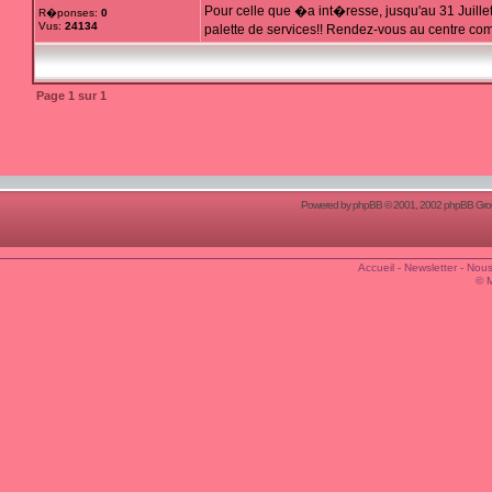
Pour celle que �a int�resse, jusqu'au 31 Juille
R�ponses:
0
Vus:
24134
palette de services!! Rendez-vous au centre com
Page
1
sur
1
Powered by
phpBB
© 2001, 2002 phpBB Group
Accueil
-
Newsletter
-
Nous
© 