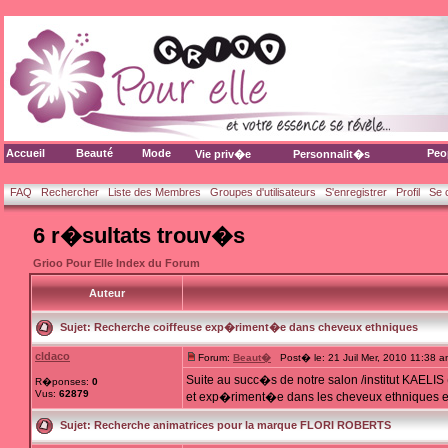
Accueil
Beauté
Mode
Peo
Vie priv�e
Personnalit�s
FAQ
Rechercher
Liste des Membres
Groupes d'utilisateurs
S'enregistrer
Profil
Se 
6 r�sultats trouv�s
Grioo Pour Elle Index du Forum
Auteur
Sujet:
Recherche coiffeuse exp�riment�e dans cheveux ethniques
cldaco
Forum:
Beaut�
Post� le: 21 Juil Mer, 2010 11:38 
Suite au succ�s de notre salon /institut KAELI
R�ponses:
0
Vus:
62879
et exp�riment�e dans les cheveux ethniques et 
Sujet:
Recherche animatrices pour la marque FLORI ROBERTS