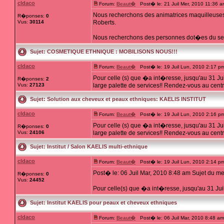
cldaco
Forum:
Beaut�
Post� le: 21 Juil Mer, 2010 11:36 
Nous recherchons des animatrices maquilleuses 
R�ponses:
0
Vus:
30114
Roberts.
Nous recherchons des personnes dot�es du sens
Sujet:
COSMETIQUE ETHNIQUE : MOBILISONS NOUS!!!
cldaco
Forum:
Beaut�
Post� le: 19 Juil Lun, 2010 2:17 p
Pour celle (s) que �a int�resse, jusqu'au 31 Ju
R�ponses:
2
Vus:
27123
large palette de services!! Rendez-vous au cent
Sujet:
Solution aux cheveux et peaux ethniques: KAELIS INSTITUT
cldaco
Forum:
Beaut�
Post� le: 19 Juil Lun, 2010 2:16 p
Pour celle (s) que �a int�resse, jusqu'au 31 Ju
R�ponses:
0
Vus:
24106
large palette de services!! Rendez-vous au cent
Sujet:
Institut / Salon KAELIS multi-ethnique
cldaco
Forum:
Beaut�
Post� le: 19 Juil Lun, 2010 2:14 p
Post� le: 06 Juil Mar, 2010 8:48 am Sujet du m
R�ponses:
0
Vus:
24452
Pour celle(s) que �a int�resse, jusqu'au 31 Jui
Sujet:
Institut KAELIS pour peaux et cheveux ethniques
cldaco
Forum:
Beaut�
Post� le: 06 Juil Mar, 2010 8:48 a