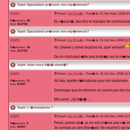
Sujet:
Ejaculation pr�coce: vos exp�riences?
charly
Forum:
Vie Priv�e
Post� le: 01 Nov Sam, 2008 9:
R�ponses:
36
En r�sum�, des fois le manque de communicatio
Vus:
312793
Sujet:
Ejaculation pr�coce: vos exp�riences?
charly
Forum:
Vie Priv�e
Post� le: 31 Oct Ven, 2008 11:
Ah, Dwane y arrive toujours lui, quel veinard!
R�ponses:
36
Vus:
312793
Ou on n'est peut-�tre pas tomb�s sur le m�me 
Sujet:
Avez-vous d�j� simul�?
charly
Forum:
Vie Priv�e
Post� le: 31 Oct Ven, 2008 11:
Ah lala, quelle d�licatesse pour ton partenaire
R�ponses:
11
Vus:
87537
Dommage que les femmes ne soient pas des mach
Moi aussi , j'ai d�j� ...
Sujet:
L'�changisme ?
charly
Forum:
Vie Priv�e
Post� le: 31 Oct Ven, 2008 11:
Perso, jamais all�, je ne vois m�me pas o� son
R�ponses:
5
Vus:
44257
Je connais un ami (fran�ais "de souche") qui lui