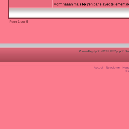
Mdrrr naaan mais l� j'en parle avec tellement de 
Page
1
sur
5
Powered by
phpBB
© 2001, 2002 phpBB Group
Accueil
-
Newsletter
-
Nous
© 