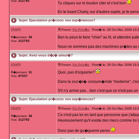
Vus:
312793
Tu cliques sur le bouton citer et c'est bon
En te lisant Charly, sur d'autres sujets, je te pens
Sujet:
Ejaculation pr�coce: vos exp�riences?
charly
Forum:
Vie Priv�e
Post� le: 28 Oct Mar, 2008 10:
Ben tu peux te faire "chier" au lit, et attendre
R�ponses:
36
Vus:
312793
Nous ne sommes pas des machines pr�tes au sex
Sujet:
Avez-vous d�j� simul�?
charly
Forum:
Vie Priv�e
Post� le: 28 Oct Mar, 2008 10:
Quoi, pas d'orgasme?
R�ponses:
11
Vus:
87537
Dans la soci�t� consum�riste "moderne", c'est
S'il n'y arrive pas... ben c'est que ce n'est pas un .
Sujet:
Ejaculation pr�coce: vos exp�riences?
charly
Forum:
Vie Priv�e
Post� le: 28 Oct Mar, 2008 10:
Ce n'est pas toi en tant que personne que j'attaq
R�ponses:
36
Vus:
312793
Heureusement qu'il existe des mecs comme toi (
Donc pas de gu�guerre perso