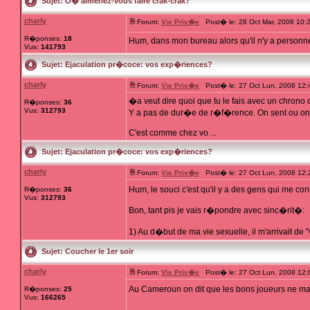
Sujet:
O� aimeriez-vous faire crak-crak?
charly
Forum:
Vie Priv�e
Post� le: 28 Oct Mar, 2008 10:
R�ponses:
18
Hum, dans mon bureau alors qu'il n'y a person
Vus:
141793
Sujet:
Ejaculation pr�coce: vos exp�riences?
charly
Forum:
Vie Priv�e
Post� le: 27 Oct Lun, 2008 12
�a veut dire quoi que tu le fais avec un chrono
R�ponses:
36
Vus:
312793
Y a pas de dur�e de r�f�rence. On sent ou on n
C'est comme chez vo ...
Sujet:
Ejaculation pr�coce: vos exp�riences?
charly
Forum:
Vie Priv�e
Post� le: 27 Oct Lun, 2008 12
Hum, le souci c'est qu'il y a des gens qui me con
R�ponses:
36
Vus:
312793
Bon, tant pis je vais r�pondre avec sinc�rit�:
1) Au d�but de ma vie sexuelle, il m'arrivait de "v
Sujet:
Coucher le 1er soir
charly
Forum:
Vie Priv�e
Post� le: 27 Oct Lun, 2008 12
Au Cameroun on dit que les bons joueurs ne man
R�ponses:
25
Vus:
166265