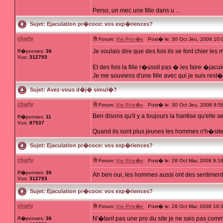
Perso, un mec une fille dans u ...
Sujet:
Ejaculation pr�coce: vos exp�riences?
charly
Forum:
Vie Priv�e
Post� le: 30 Oct Jeu, 2008 10:
Je voulais dire que des fois ils se font chier les
R�ponses:
36
Vus:
312793
Et des fois la fille r�ussit pas � les faire �jacu
Je me souviens d'une fille avec qui je suis rest�
Sujet:
Avez-vous d�j� simul�?
charly
Forum:
Vie Priv�e
Post� le: 30 Oct Jeu, 2008 9:5
Ben disons qu'il y a toujours la hantise qu'elle s
R�ponses:
11
Vus:
87537
Quand ils sont plus jeunes les hommes n'h�sitent 
Sujet:
Ejaculation pr�coce: vos exp�riences?
charly
Forum:
Vie Priv�e
Post� le: 28 Oct Mar, 2008 9:1
R�ponses:
36
Ah ben oui, les hommes aussi ont des sentiments
Vus:
312793
Sujet:
Ejaculation pr�coce: vos exp�riences?
charly
Forum:
Vie Priv�e
Post� le: 28 Oct Mar, 2008 10:
N'�tant pas une pro du site je ne sais pas comm
R�ponses:
36