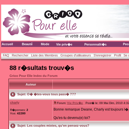
Accueil
Beauté
Mode
Peo
Vie priv�e
Personnalit�s
FAQ
Rechercher
Liste des Membres
Groupes d'utilisateurs
S'enregistrer
Profil
Se 
88 r�sultats trouv�s
Grioo Pour Elle Index du Forum
Auteur
Sujet:
O� �tes-vous tous pass� ???
charly
Forum:
Vie Priv�e
Post� le: 09 Mai Dim, 2010 4:3
Bonne remarque Dwane, Charly est toujours l�,
R�ponses:
2
Vus:
42280
Qu'es-tu devenu(e) toi?
Sujet:
Les couples mixtes, qu'en pensez-vous?