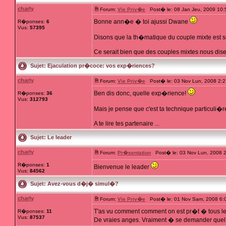
charly
Forum:
Vie Priv�e
Post� le: 08 Jan Jeu, 2009 10
Bonne ann�e � toi ajussi Dwane
R�ponses:
6
Vus:
57395
Disons que la th�matique du couple mixte est 
Ce serait bien que des couples mixtes nous disen
Sujet:
Ejaculation pr�coce: vos exp�riences?
charly
Forum:
Vie Priv�e
Post� le: 03 Nov Lun, 2008 2:
Ben dis donc, quelle exp�rience!
R�ponses:
36
Vus:
312793
Mais je pense que c'est ta technique particuli�r
A te lire tes partenaire ...
Sujet:
Le leader
charly
Forum:
Pr�sentation
Post� le: 03 Nov Lun, 2008 
R�ponses:
1
Bienvenue le leader
Vus:
84562
Sujet:
Avez-vous d�j� simul�?
charly
Forum:
Vie Priv�e
Post� le: 01 Nov Sam, 2008 6:
T'as vu comment comment on est pr�t � tous l
R�ponses:
11
Vus:
87537
De vraies anges. Vraiment � se demander quel est 