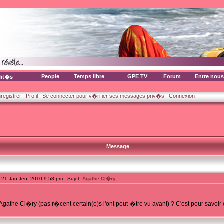
People
Temps libre
GPE TV
Forum
Entre nous
lit�s
nregistrer
Profil
Se connecter pour v�rifier ses messages priv�s
Connexion
Message
21 Jan Jeu, 2010 9:58 pm Sujet:
Agathe Cl�ry
r Agathe Cl�ry (pas r�cent certain(e)s l'ont peut-�tre vu avant) ? C'est pour savo