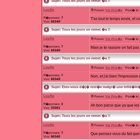
Sujet:
Tous les jours on remet �a !!
Loufie
Forum:
Vie Priv�e
Post� le: 
R�ponses:
7
T'as tout le temps envie, et
Vus:
66340
Sujet:
Tous les jours on remet �a !!
Loufie
Forum:
Vie Priv�e
Post� le: 
R�ponses:
7
Mais je te rassure on fait pas
Vus:
66340
Sujet:
Tous les jours on remet �a !!
Loufie
Forum:
Vie Priv�e
Post� le: 
R�ponses:
7
Non, et j'ai bien l'impression
Vus:
66340
Sujet:
Etes-vous d�j� rest�e malgr� une infid�lit
Loufie
Forum:
Vie Priv�e
Post� le: 
R�ponses:
2
Ah bon parce que ya que les 
Vus:
33361
Sujet:
Tous les jours on remet �a !!
Loufie
Forum:
Vie Priv�e
Post� le: 
R�ponses:
7
Que pensez-vous du fait que
Vus:
66340