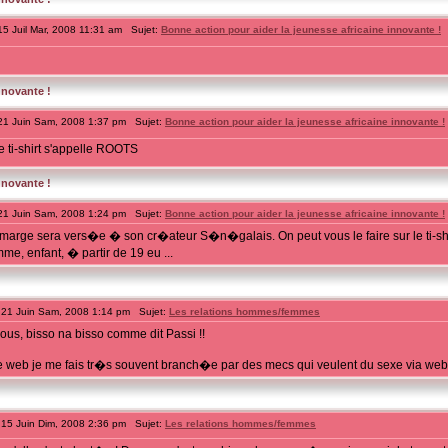
5 Juil Mar, 2008 11:31 am Sujet:
Bonne action pour aider la jeunesse africaine innovante !
nnovante !
1 Juin Sam, 2008 1:37 pm Sujet:
Bonne action pour aider la jeunesse africaine innovante !
e ti-shirt s'appelle ROOTS
nnovante !
1 Juin Sam, 2008 1:24 pm Sujet:
Bonne action pour aider la jeunesse africaine innovante !
la marge sera vers�e � son cr�ateur S�n�galais. On peut vous le faire sur le ti-shir
e, enfant, � partir de 19 eu ...
21 Juin Sam, 2008 1:14 pm Sujet:
Les relations hommes/femmes
nous, bisso na bisso comme dit Passi !!
le web je me fais tr�s souvent branch�e par des mecs qui veulent du sexe via webca
15 Juin Dim, 2008 2:36 pm Sujet:
Les relations hommes/femmes