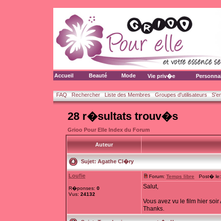
Accueil
Beauté
Mode
Vie priv�e
Personna
FAQ
Rechercher
Liste des Membres
Groupes d'utilisateurs
S'e
28 r�sultats trouv�s
Grioo Pour Elle Index du Forum
Auteur
Sujet:
Agathe Cl�ry
Loufie
Forum:
Temps libre
Post� le: 
Salut,
R�ponses:
0
Vus:
24132
Vous avez vu le film hier soi
Thanks.