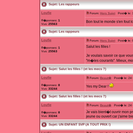
Sujet:
Les rappeurs
Loufie
Forum:
Hors Sujet
Post� le: 1
R�ponses:
1
Bon tout le monde s'en fout l
Vus:
25563
Sujet:
Les rappeurs
Loufie
Forum:
Hors Sujet
Post� le: 0
Salut les filles !
R�ponses:
1
Vus:
25563
Je voulais savoir ce que vou
"m�les courants". Mieux, moi
Sujet:
Salut les filles ! (et les mecs ?)
Loufie
Forum:
Beaut�
Post� le: 24 
R�ponses:
8
Yes my Dear !
Vus:
33244
Sujet:
Salut les filles ! (et les mecs ?)
Loufie
Forum:
Beaut�
Post� le: 24 
Je vais bient�t ouvrir mon pr
R�ponses:
8
Vus:
33244
jeune ou ouvert car j'aime bien
Sujet:
UN ENFANT SVP (A TOUT PRIX !)