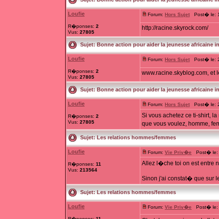
Loufie
Forum:
Hors Sujet
Post� le: 1
R�ponses:
2
http://racine.skyrock.com/
Vus:
27805
Sujet:
Bonne action pour aider la jeunesse africaine i
Loufie
Forum:
Hors Sujet
Post� le: 2
R�ponses:
2
www.racine.skyblog.com, et l
Vus:
27805
Sujet:
Bonne action pour aider la jeunesse africaine i
Loufie
Forum:
Hors Sujet
Post� le: 2
Si vous achetez ce ti-shirt, 
R�ponses:
2
Vus:
27805
que vous voulez, homme, femm
Sujet:
Les relations hommes/femmes
Loufie
Forum:
Vie Priv�e
Post� le: 
Allez l�che toi on est entre 
R�ponses:
11
Vus:
213564
Sinon j'ai constat� que sur 
Sujet:
Les relations hommes/femmes
Loufie
Forum:
Vie Priv�e
Post� le: 
R�ponses:
11