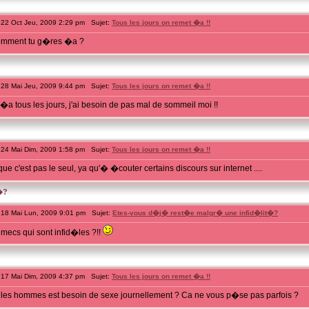
22 Oct Jeu, 2009 2:29 pm Sujet:
Tous les jours on remet �a !!
 comment tu g�res �a ?
28 Mai Jeu, 2009 9:44 pm Sujet:
Tous les jours on remet �a !!
 �a tous les jours, j'ai besoin de pas mal de sommeil moi !!
24 Mai Dim, 2009 1:58 pm Sujet:
Tous les jours on remet �a !!
 que c'est pas le seul, ya qu'� �couter certains discours sur internet ....
�?
18 Mai Lun, 2009 9:01 pm Sujet:
Etes-vous d�j� rest�e malgr� une infid�lit�?
mecs qui sont infid�les ?!!
17 Mai Dim, 2009 4:37 pm Sujet:
Tous les jours on remet �a !!
 les hommes est besoin de sexe journellement ? Ca ne vous p�se pas parfois ?