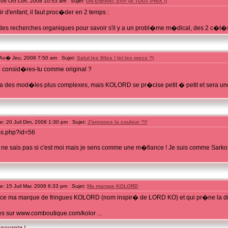
06 Oct Lun, 2008 10:53 am Sujet:
UN ENFANT SVP (A TOUT PRIX !)
 d'enfant, il faut proc�der en 2 temps :
es recherches organiques pour savoir s'il y a un probl�me m�dical, des 2 c�t�s 
Ao� Jeu, 2008 7:50 am Sujet:
Salut les filles ! (et les mecs ?)
e consid�res-tu comme original ?
aura des mod�les plus complexes, mais KOLORD se pr�cise petit � petit et sera 
: 20 Juil Dim, 2008 1:30 pm Sujet:
J'annonce la couleur ?!!
ums.php?id=56
 ne sais pas si c'est moi mais je sens comme une m�fiance ! Je suis comme Sarko 
: 15 Juil Mar, 2008 6:33 pm Sujet:
Ma marque KOLORD
ce ma marque de fringues KOLORD (nom inspir� de LORD KO) et qui pr�ne la diversi
s sur www.comboutique.com/kolor ...
nnovante !