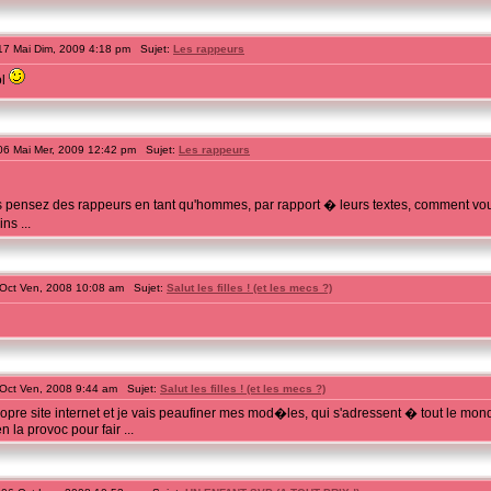
7 Mai Dim, 2009 4:18 pm Sujet:
Les rappeurs
ol
6 Mai Mer, 2009 12:42 pm Sujet:
Les rappeurs
s pensez des rappeurs en tant qu'hommes, par rapport � leurs textes, comment vou
ns ...
Oct Ven, 2008 10:08 am Sujet:
Salut les filles ! (et les mecs ?)
Oct Ven, 2008 9:44 am Sujet:
Salut les filles ! (et les mecs ?)
opre site internet et je vais peaufiner mes mod�les, qui s'adressent � tout le monde 
 la provoc pour fair ...