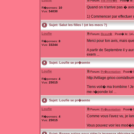
Loufie
Forum:
Vie Priv�e
Post� le: 
Quand on n'arrive pas � avoir
R�ponses:
10
Vus:
54030
1) Commencer par effectuer d
Sujet:
Salut les filles ! (et les mecs ?)
Loufie
Forum:
Beaut�
Post� le: 14 
Merci pour ton avis, mais qu
R�ponses:
8
Vus:
33244
A partir de Septembre il y 
exem ...
Sujet:
Loufie se pr�sente
Loufie
Forum:
Pr�sentation
Post� le
http://village.grioo.com/alb
R�ponses:
4
Vus:
25015
Tiens voil� ma trombine ! Je
me r�ponde lol ...
Sujet:
Loufie se pr�sente
Loufie
Forum:
Pr�sentation
Post� le
Comme vous l'avez vu, je lan
R�ponses:
4
Vus:
25015
Vous pouvez voir les mod�le
Sujet:
Bonne action pour aider la jeunesse africaine i