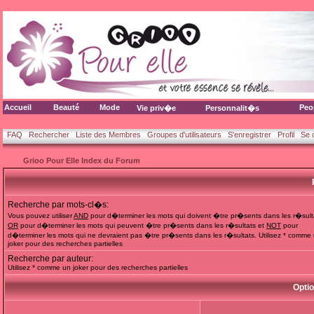
Accueil
Beauté
Mode
Peo
Vie priv�e
Personnalit�s
FAQ
Rechercher
Liste des Membres
Groupes d'utilisateurs
S'enregistrer
Profil
Se 
Grioo Pour Elle Index du Forum
Recherche par mots-cl�s:
Vous pouvez utiliser
AND
pour d�terminer les mots qui doivent �tre pr�sents dans les r�sult
OR
pour d�terminer les mots qui peuvent �tre pr�sents dans les r�sultats et
NOT
pour
d�terminer les mots qui ne devraient pas �tre pr�sents dans les r�sultats. Utilisez * comme
joker pour des recherches partielles
Recherche par auteur:
Utilisez * comme un joker pour des recherches partielles
Opti