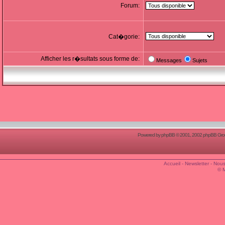
Forum:
Cat�gorie:
Afficher les r�sultats sous forme de:
Messages
Sujets
Powered by
phpBB
© 2001, 2002 phpBB Group
Accueil
-
Newsletter
-
Nous
© 