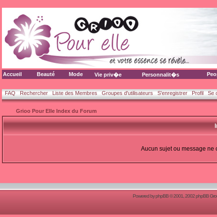
Accueil
Beauté
Mode
Peo
Vie priv�e
Personnalit�s
FAQ
Rechercher
Liste des Membres
Groupes d'utilisateurs
S'enregistrer
Profil
Se 
Grioo Pour Elle Index du Forum
Aucun sujet ou message ne 
Powered by
phpBB
© 2001, 2002 phpBB Group