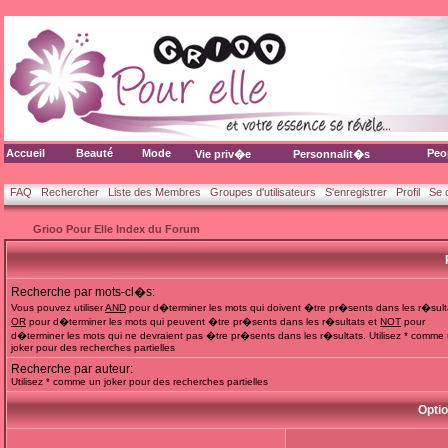
Accueil
Beauté
Mode
Peo
Vie priv�e
Personnalit�s
FAQ
Rechercher
Liste des Membres
Groupes d'utilisateurs
S'enregistrer
Profil
Se 
Grioo Pour Elle Index du Forum
Recherche par mots-cl�s:
Vous pouvez utiliser
AND
pour d�terminer les mots qui doivent �tre pr�sents dans les r�sult
OR
pour d�terminer les mots qui peuvent �tre pr�sents dans les r�sultats et
NOT
pour
d�terminer les mots qui ne devraient pas �tre pr�sents dans les r�sultats. Utilisez * comme
joker pour des recherches partielles
Recherche par auteur:
Utilisez * comme un joker pour des recherches partielles
Opti