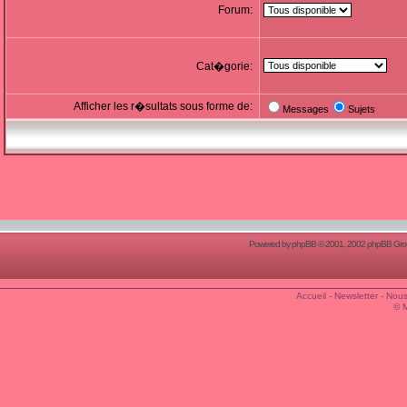
Forum:
Cat�gorie:
Afficher les r�sultats sous forme de:
Messages
Sujets
Powered by
phpBB
© 2001, 2002 phpBB Group
Accueil
-
Newsletter
-
Nous
© 