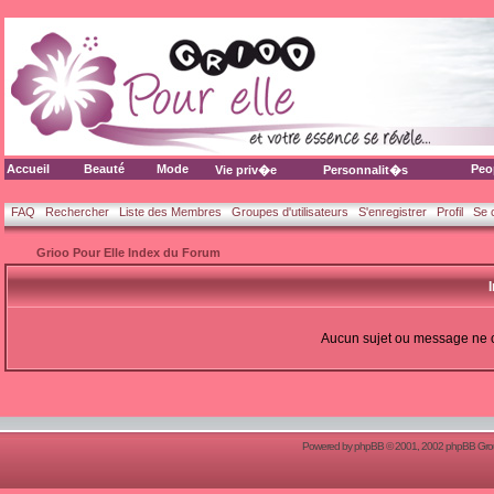
Accueil
Beauté
Mode
Peo
Vie priv�e
Personnalit�s
FAQ
Rechercher
Liste des Membres
Groupes d'utilisateurs
S'enregistrer
Profil
Se 
Grioo Pour Elle Index du Forum
Aucun sujet ou message ne 
Powered by
phpBB
© 2001, 2002 phpBB Group