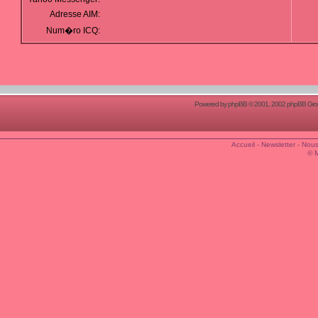
Adresse AIM:
Num�ro ICQ:
Powered by
phpBB
© 2001, 2002 phpBB Group
Accueil
-
Newsletter
-
Nous
© 