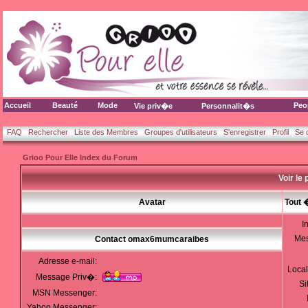
Accueil
Beauté
Mode
Peo
Vie priv�e
Personnalit�s
FAQ
Rechercher
Liste des Membres
Groupes d'utilisateurs
S'enregistrer
Profil
Se 
Grioo Pour Elle Index du Forum
Voir le
Avatar
Tout 
I
Me
Contact omax6mumcaraibes
Adresse e-mail:
Local
Message Priv�:
Si
MSN Messenger:
Yahoo Messenger: