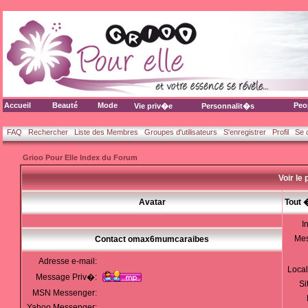
Accueil
Beauté
Mode
Peo
Vie priv�e
Personnalit�s
FAQ
Rechercher
Liste des Membres
Groupes d'utilisateurs
S'enregistrer
Profil
Se 
Grioo Pour Elle Index du Forum
Voir le
Avatar
Tout 
I
Me
Contact omax6mumcaraibes
Adresse e-mail:
Local
Message Priv�:
Si
MSN Messenger:
Yahoo Messenger: