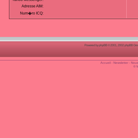
Adresse AIM:
Num�ro ICQ:
Powered by
phpBB
© 2001, 2002 phpBB Group
Accueil
-
Newsletter
-
Nous
© 