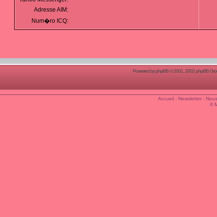
Adresse AIM:
Num�ro ICQ:
Powered by
phpBB
© 2001, 2002 phpBB Group
Accueil
-
Newsletter
-
Nous
© 