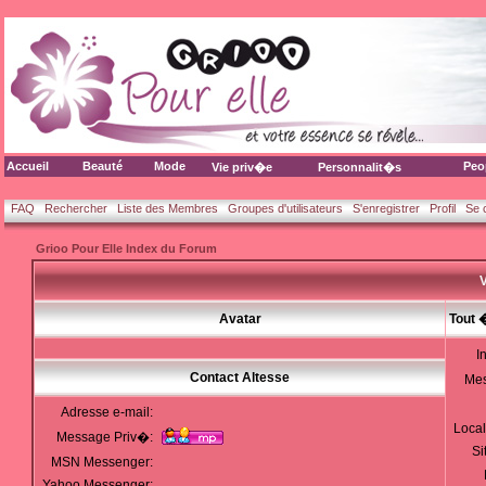
Accueil
Beauté
Mode
Peo
Vie priv�e
Personnalit�s
FAQ
Rechercher
Liste des Membres
Groupes d'utilisateurs
S'enregistrer
Profil
Se 
Grioo Pour Elle Index du Forum
V
Avatar
Tout 
I
Contact Altesse
Me
Adresse e-mail:
Local
Message Priv�:
Si
MSN Messenger:
Yahoo Messenger: