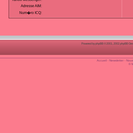
Adresse AIM:
Num�ro ICQ:
Powered by
phpBB
© 2001, 2002 phpBB Group
Accueil
-
Newsletter
-
Nous
© 