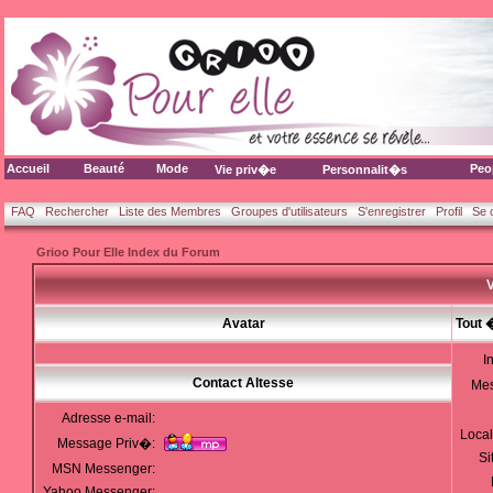
Accueil
Beauté
Mode
Peo
Vie priv�e
Personnalit�s
FAQ
Rechercher
Liste des Membres
Groupes d'utilisateurs
S'enregistrer
Profil
Se 
Grioo Pour Elle Index du Forum
V
Avatar
Tout 
I
Contact Altesse
Me
Adresse e-mail:
Local
Message Priv�:
Si
MSN Messenger:
Yahoo Messenger: