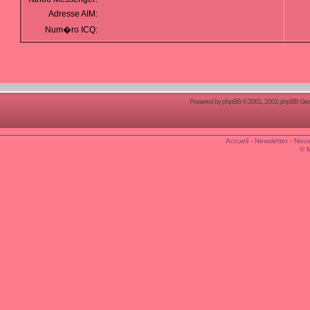
Adresse AIM:
Num�ro ICQ:
Powered by
phpBB
© 2001, 2002 phpBB Group
Accueil
-
Newsletter
-
Nous
© 