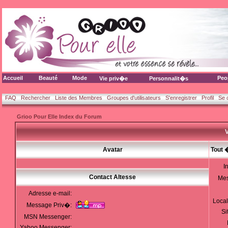
Accueil
Beauté
Mode
Peo
Vie priv�e
Personnalit�s
FAQ
Rechercher
Liste des Membres
Groupes d'utilisateurs
S'enregistrer
Profil
Se 
Grioo Pour Elle Index du Forum
V
Avatar
Tout 
I
Contact Altesse
Me
Adresse e-mail:
Local
Message Priv�:
Si
MSN Messenger:
Yahoo Messenger: