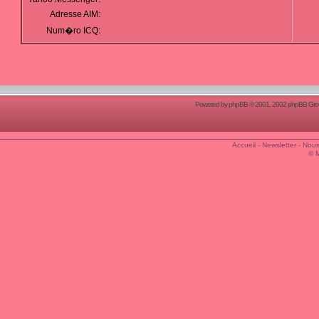
Adresse AIM:
Num�ro ICQ:
Powered by
phpBB
© 2001, 2002 phpBB Group
Accueil
-
Newsletter
-
Nous
© 