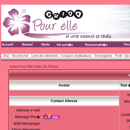
Accueil
Beauté
Mode
Peo
Vie priv�e
Personnalit�s
FAQ
Rechercher
Liste des Membres
Groupes d'utilisateurs
S'enregistrer
Profil
Se 
Grioo Pour Elle Index du Forum
V
Avatar
Tout 
I
Contact Altesse
Me
Adresse e-mail:
Local
Message Priv�:
Si
MSN Messenger:
Yahoo Messenger: