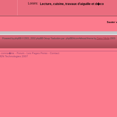
Loisirs:
Lecture, cuisine, travaux d'aiguille et d�co
Sauter 
Powered by
phpBB
© 2001, 2002 phpBB Group Traduction par :
phpBB-fr.com
Airhead theme by
Zarron Media
2003
 conna�tre
-
Forum
-
Les Pages Perso
-
Contact
M2N Technologies 2007