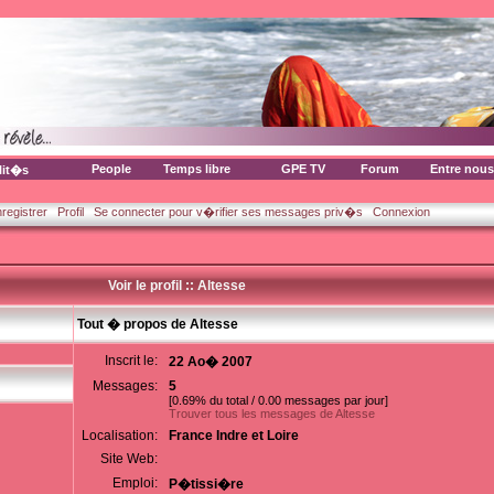
People
Temps libre
GPE TV
Forum
Entre nous
lit�s
nregistrer
Profil
Se connecter pour v�rifier ses messages priv�s
Connexion
Voir le profil :: Altesse
Tout � propos de Altesse
Inscrit le:
22 Ao� 2007
Messages:
5
[0.69% du total / 0.00 messages par jour]
Trouver tous les messages de Altesse
Localisation:
France Indre et Loire
Site Web:
Emploi:
P�tissi�re