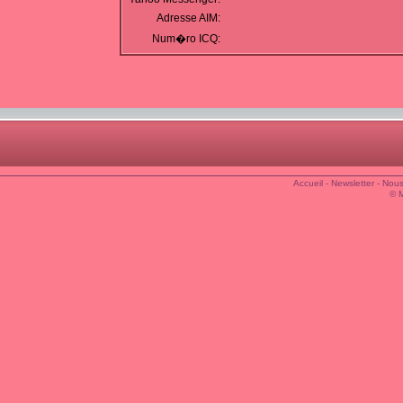
Adresse AIM:
Num�ro ICQ:
Accueil
-
Newsletter
-
Nous
© 