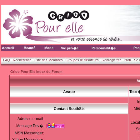
Accueil
Beauté
Mode
Peo
Vie priv�e
Personnalit�s
FAQ
Rechercher
Liste des Membres
Groupes d'utilisateurs
S'enregistrer
Profil
Se 
Grioo Pour Elle Index du Forum
V
Avatar
Tout 
I
Me
Contact SouthSis
Adresse e-mail:
Local
Message Priv�:
Si
MSN Messenger:
Yahoo Messenger: