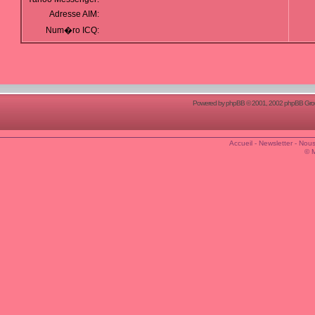
Adresse AIM:
Num�ro ICQ:
Powered by
phpBB
© 2001, 2002 phpBB Group
Accueil
-
Newsletter
-
Nous
© 