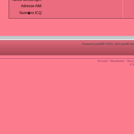
Adresse AIM:
Num�ro ICQ:
Powered by
phpBB
© 2001, 2002 phpBB Group
Accueil
-
Newsletter
-
Nous
© 