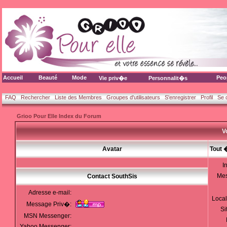
Accueil
Beauté
Mode
Peo
Vie priv�e
Personnalit�s
FAQ
Rechercher
Liste des Membres
Groupes d'utilisateurs
S'enregistrer
Profil
Se 
Grioo Pour Elle Index du Forum
V
Avatar
Tout 
I
Me
Contact SouthSis
Adresse e-mail:
Local
Message Priv�:
Si
MSN Messenger:
Yahoo Messenger: