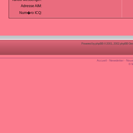
Adresse AIM:
Num�ro ICQ:
Powered by
phpBB
© 2001, 2002 phpBB Group
Accueil
-
Newsletter
-
Nous
© 