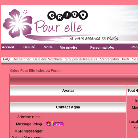
Accueil
Beauté
Mode
Peo
Vie priv�e
Personnalit�s
FAQ
Rechercher
Liste des Membres
Groupes d'utilisateurs
S'enregistrer
Profil
Se 
Grioo Pour Elle Index du Forum
Avatar
Tout 
I
Contact Agna
Me
Adresse e-mail:
Local
Message Priv�:
Si
MSN Messenger:
Yahoo Messenger: