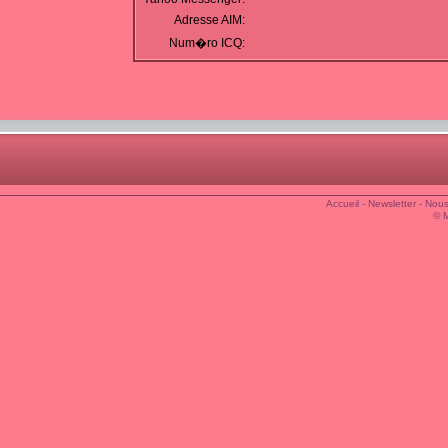
Adresse AIM:
Num�ro ICQ:
Accueil
-
Newsletter
-
Nous
© 