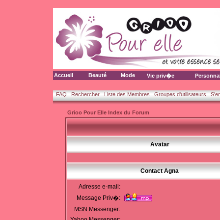
Accueil
Beauté
Mode
Vie priv�e
Personna
FAQ
Rechercher
Liste des Membres
Groupes d'utilisateurs
S'e
Grioo Pour Elle Index du Forum
Avatar
Contact Agna
Adresse e-mail:
Message Priv�:
MSN Messenger:
Yahoo Messenger: