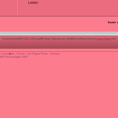
Loisirs:
Sauter 
Powered by
phpBB
© 2001, 2002 phpBB Group Traduction par :
phpBB-fr.com
Airhead theme by
Zarron Media
2003
 conna�tre
-
Forum
-
Les Pages Perso
-
Contact
M2N Technologies 2007