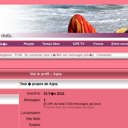
People
Temps libre
GPE TV
Forum
Entre nous
lit�s
nregistrer
Profil
Se connecter pour v�rifier ses messages priv�s
Connexion
Voir le profil :: Agna
Tout � propos de Agna
Inscrit le:
01 F�v 2011
Messages:
1
[0.14% du total / 0.00 messages par jour]
Trouver tous les messages de Agna
Localisation:
Site Web:
Emploi: