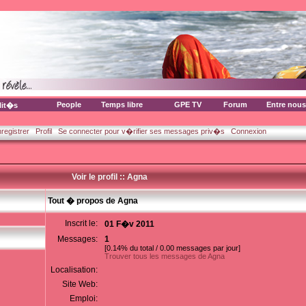
People
Temps libre
GPE TV
Forum
Entre nous
lit�s
nregistrer
Profil
Se connecter pour v�rifier ses messages priv�s
Connexion
Voir le profil :: Agna
Tout � propos de Agna
Inscrit le:
01 F�v 2011
Messages:
1
[0.14% du total / 0.00 messages par jour]
Trouver tous les messages de Agna
Localisation:
Site Web:
Emploi: