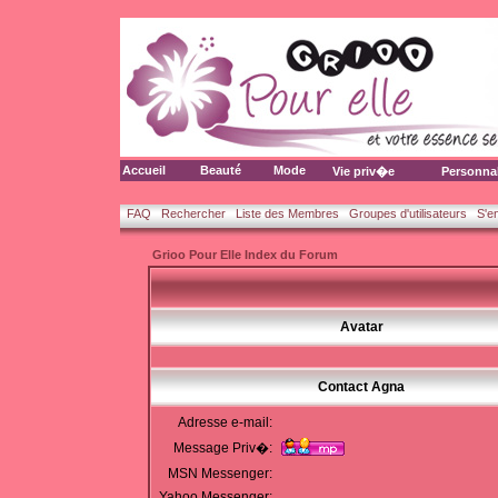
Accueil
Beauté
Mode
Vie priv�e
Personna
FAQ
Rechercher
Liste des Membres
Groupes d'utilisateurs
S'e
Grioo Pour Elle Index du Forum
Avatar
Contact Agna
Adresse e-mail:
Message Priv�:
MSN Messenger:
Yahoo Messenger: