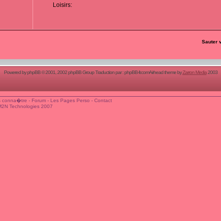
Loisirs:
Sauter 
Powered by
phpBB
© 2001, 2002 phpBB Group Traduction par :
phpBB-fr.com
Airhead theme by
Zarron Media
2003
 conna�tre
-
Forum
-
Les Pages Perso
-
Contact
M2N Technologies 2007