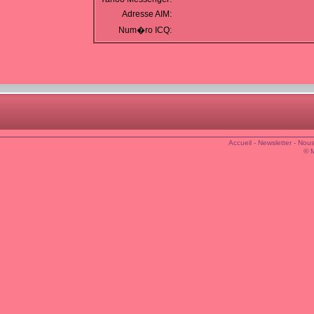
Adresse AIM:
Num�ro ICQ:
Accueil
-
Newsletter
-
Nous
© 