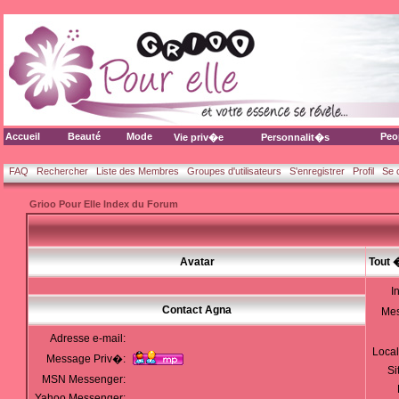
Accueil
Beauté
Mode
Peo
Vie priv�e
Personnalit�s
FAQ
Rechercher
Liste des Membres
Groupes d'utilisateurs
S'enregistrer
Profil
Se 
Grioo Pour Elle Index du Forum
Avatar
Tout 
I
Contact Agna
Me
Adresse e-mail:
Local
Message Priv�:
Si
MSN Messenger:
Yahoo Messenger: