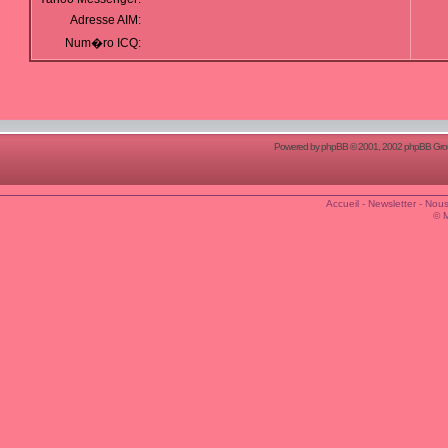
Adresse AIM:
Num�ro ICQ:
Powered by
phpBB
© 2001, 2002 phpBB Group
Accueil
-
Newsletter
-
Nous
© 