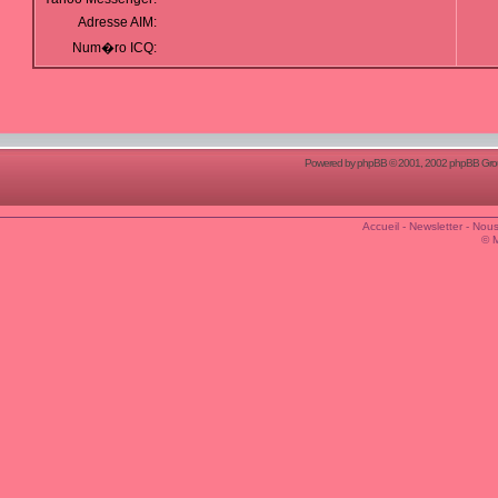
Adresse AIM:
Num�ro ICQ:
Powered by
phpBB
© 2001, 2002 phpBB Group
Accueil
-
Newsletter
-
Nous
© 