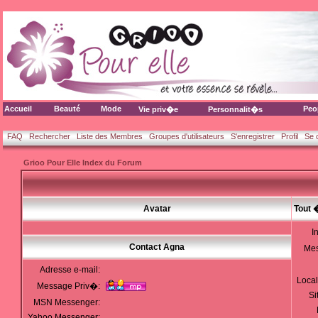
Accueil
Beauté
Mode
Peo
Vie priv�e
Personnalit�s
FAQ
Rechercher
Liste des Membres
Groupes d'utilisateurs
S'enregistrer
Profil
Se 
Grioo Pour Elle Index du Forum
Avatar
Tout 
I
Contact Agna
Me
Adresse e-mail:
Local
Message Priv�:
Si
MSN Messenger:
Yahoo Messenger: