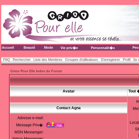
Accueil
Beauté
Mode
Peo
Vie priv�e
Personnalit�s
FAQ
Rechercher
Liste des Membres
Groupes d'utilisateurs
S'enregistrer
Profil
Se 
Grioo Pour Elle Index du Forum
Avatar
Tout 
I
Contact Agna
Me
Adresse e-mail:
Local
Message Priv�:
Si
MSN Messenger:
Yahoo Messenger: