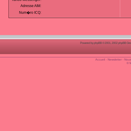
Adresse AIM:
Num�ro ICQ:
Powered by
phpBB
© 2001, 2002 phpBB Group
Accueil
-
Newsletter
-
Nous
© 