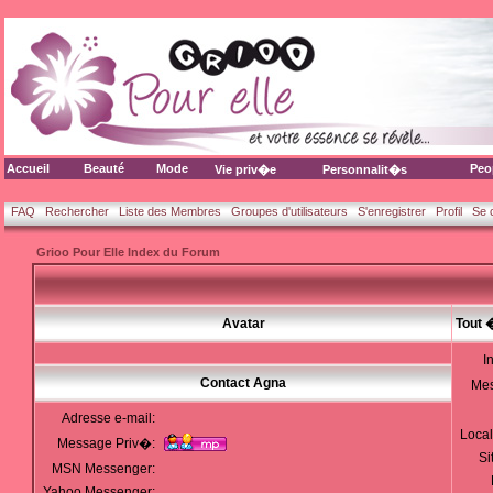
Accueil
Beauté
Mode
Peo
Vie priv�e
Personnalit�s
FAQ
Rechercher
Liste des Membres
Groupes d'utilisateurs
S'enregistrer
Profil
Se 
Grioo Pour Elle Index du Forum
Avatar
Tout 
I
Contact Agna
Me
Adresse e-mail:
Local
Message Priv�:
Si
MSN Messenger:
Yahoo Messenger: