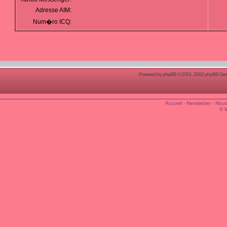
Adresse AIM:
Num�ro ICQ:
Powered by
phpBB
© 2001, 2002 phpBB Group
Accueil
-
Newsletter
-
Nous
© 