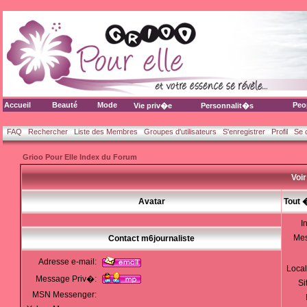
Accueil
Beauté
Mode
Peo
Vie priv�e
Personnalit�s
FAQ
Rechercher
Liste des Membres
Groupes d'utilisateurs
S'enregistrer
Profil
Se 
Grioo Pour Elle Index du Forum
Voir
Avatar
Tout 
I
Me
Contact m6journaliste
Adresse e-mail:
Local
Message Priv�:
Si
MSN Messenger: