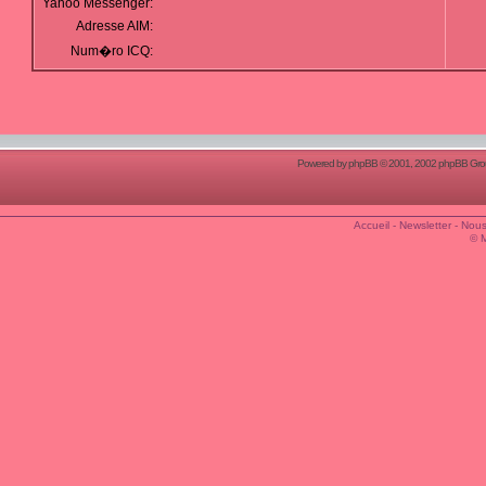
Yahoo Messenger:
Adresse AIM:
Num�ro ICQ:
Powered by
phpBB
© 2001, 2002 phpBB Group
Accueil
-
Newsletter
-
Nous
© 