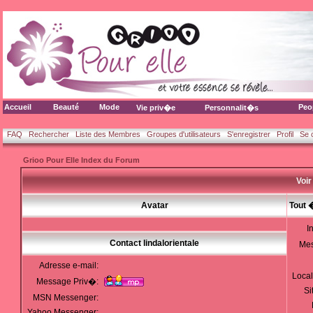
Accueil
Beauté
Mode
Peo
Vie priv�e
Personnalit�s
FAQ
Rechercher
Liste des Membres
Groupes d'utilisateurs
S'enregistrer
Profil
Se 
Grioo Pour Elle Index du Forum
Voir 
Avatar
Tout 
I
Contact lindalorientale
Me
Adresse e-mail:
Local
Message Priv�:
Si
MSN Messenger:
Yahoo Messenger: