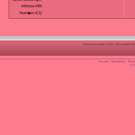
Adresse AIM:
Num�ro ICQ:
Powered by
phpBB
© 2001, 2002 phpBB Group
Accueil
-
Newsletter
-
Nous
© 