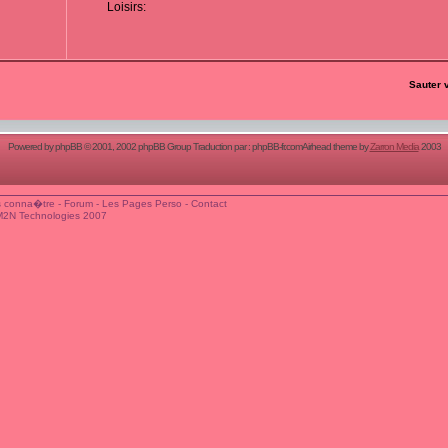
Loisirs:
Sauter 
Powered by
phpBB
© 2001, 2002 phpBB Group Traduction par :
phpBB-fr.com
Airhead theme by
Zarron Media
2003
 conna�tre
-
Forum
-
Les Pages Perso
-
Contact
M2N Technologies 2007