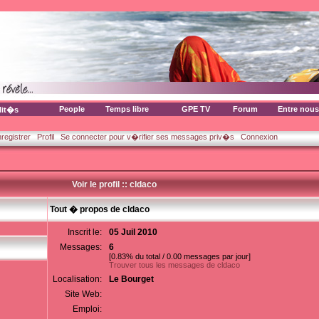
People
Temps libre
GPE TV
Forum
Entre nous
lit�s
nregistrer
Profil
Se connecter pour v�rifier ses messages priv�s
Connexion
Voir le profil :: cldaco
Tout � propos de cldaco
Inscrit le:
05 Juil 2010
Messages:
6
[0.83% du total / 0.00 messages par jour]
Trouver tous les messages de cldaco
Localisation:
Le Bourget
Site Web:
Emploi: