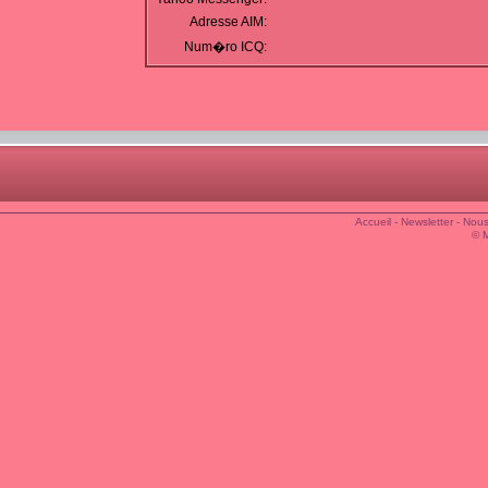
Adresse AIM:
Num�ro ICQ:
Accueil
-
Newsletter
-
Nous
© 