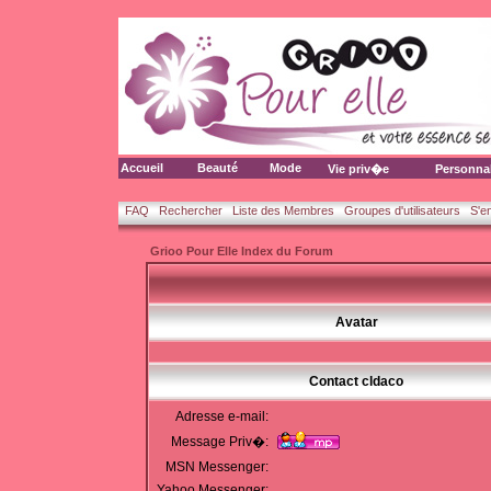
Accueil
Beauté
Mode
Vie priv�e
Personna
FAQ
Rechercher
Liste des Membres
Groupes d'utilisateurs
S'e
Grioo Pour Elle Index du Forum
Avatar
Contact cldaco
Adresse e-mail:
Message Priv�:
MSN Messenger:
Yahoo Messenger: