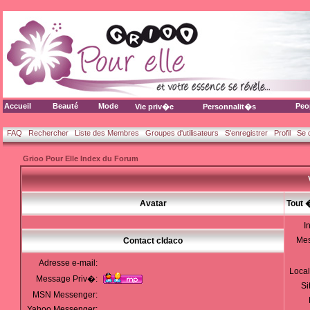
Accueil
Beauté
Mode
Peo
Vie priv�e
Personnalit�s
FAQ
Rechercher
Liste des Membres
Groupes d'utilisateurs
S'enregistrer
Profil
Se 
Grioo Pour Elle Index du Forum
Avatar
Tout 
I
Me
Contact cldaco
Adresse e-mail:
Local
Message Priv�:
Si
MSN Messenger:
Yahoo Messenger: