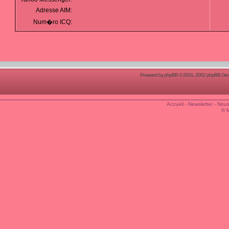
Adresse AIM:
Num�ro ICQ:
Powered by
phpBB
© 2001, 2002 phpBB Group
Accueil
-
Newsletter
-
Nous
© 