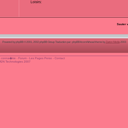
Loisirs:
Sauter 
Powered by
phpBB
© 2001, 2002 phpBB Group Traduction par :
phpBB-fr.com
Airhead theme by
Zarron Media
2003
 conna�tre
-
Forum
-
Les Pages Perso
-
Contact
M2N Technologies 2007