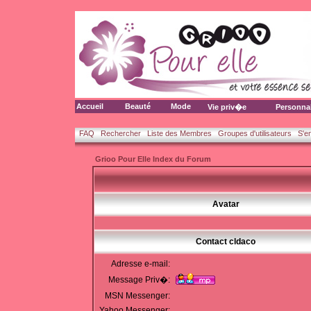
Accueil
Beauté
Mode
Vie priv�e
Personna
FAQ
Rechercher
Liste des Membres
Groupes d'utilisateurs
S'e
Grioo Pour Elle Index du Forum
Avatar
Contact cldaco
Adresse e-mail:
Message Priv�:
MSN Messenger:
Yahoo Messenger: