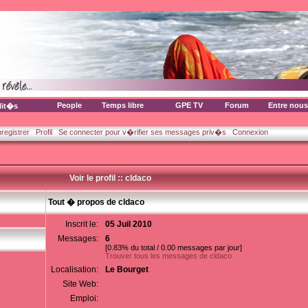
People
Temps libre
GPE TV
Forum
Entre nous
lit�s
nregistrer
Profil
Se connecter pour v�rifier ses messages priv�s
Connexion
Voir le profil :: cldaco
Tout � propos de cldaco
Inscrit le:
05 Juil 2010
Messages:
6
[0.83% du total / 0.00 messages par jour]
Trouver tous les messages de cldaco
Localisation:
Le Bourget
Site Web:
Emploi: