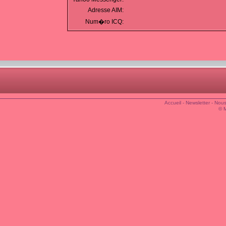
Adresse AIM:
Num�ro ICQ:
Accueil
-
Newsletter
-
Nous
© 