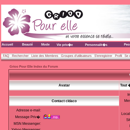
Accueil
Beauté
Mode
Peo
Vie priv�e
Personnalit�s
FAQ
Rechercher
Liste des Membres
Groupes d'utilisateurs
S'enregistrer
Profil
Se 
Grioo Pour Elle Index du Forum
Avatar
Tout 
I
Me
Contact cldaco
Adresse e-mail:
Local
Message Priv�:
Si
MSN Messenger:
Yahoo Messenger: