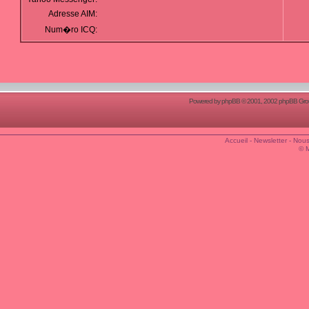
Adresse AIM:
Num�ro ICQ:
Powered by
phpBB
© 2001, 2002 phpBB Group
Accueil
-
Newsletter
-
Nous
© 