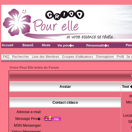
Accueil
Beauté
Mode
Peo
Vie priv�e
Personnalit�s
FAQ
Rechercher
Liste des Membres
Groupes d'utilisateurs
S'enregistrer
Profil
Se 
Grioo Pour Elle Index du Forum
Avatar
Tout 
I
Me
Contact cldaco
Adresse e-mail:
Local
Message Priv�:
Si
MSN Messenger:
Yahoo Messenger: