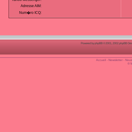
Adresse AIM:
Num�ro ICQ:
Powered by
phpBB
© 2001, 2002 phpBB Group
Accueil
-
Newsletter
-
Nous
© 