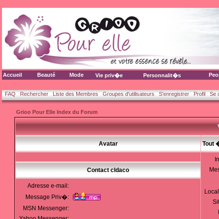
Accueil
Beauté
Mode
Peo
Vie priv�e
Personnalit�s
FAQ
Rechercher
Liste des Membres
Groupes d'utilisateurs
S'enregistrer
Profil
Se 
Grioo Pour Elle Index du Forum
Avatar
Tout 
I
Me
Contact cldaco
Adresse e-mail:
Local
Message Priv�:
Si
MSN Messenger:
Yahoo Messenger: