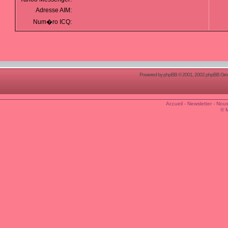
Adresse AIM:
Num�ro ICQ:
Powered by
phpBB
© 2001, 2002 phpBB Group
Accueil
-
Newsletter
-
Nous
© 