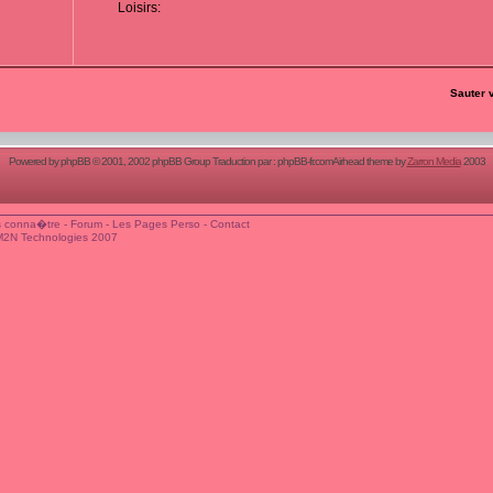
Loisirs:
Sauter 
Powered by
phpBB
© 2001, 2002 phpBB Group Traduction par :
phpBB-fr.com
Airhead theme by
Zarron Media
2003
 conna�tre
-
Forum
-
Les Pages Perso
-
Contact
M2N Technologies 2007