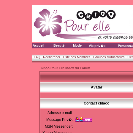
Accueil
Beauté
Mode
Vie priv�e
Personna
FAQ
Rechercher
Liste des Membres
Groupes d'utilisateurs
S'e
Grioo Pour Elle Index du Forum
Avatar
Contact cldaco
Adresse e-mail:
Message Priv�:
MSN Messenger:
Yahoo Messenger: