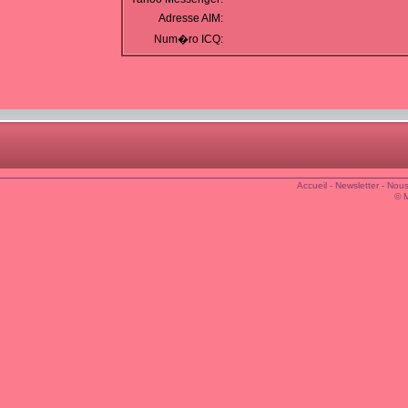
Adresse AIM:
Num�ro ICQ:
Accueil
-
Newsletter
-
Nous
© 