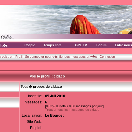
People
Temps libre
GPE TV
Forum
Entre nous
lit�s
nregistrer
Profil
Se connecter pour v�rifier ses messages priv�s
Connexion
Voir le profil :: cldaco
Tout � propos de cldaco
Inscrit le:
05 Juil 2010
Messages:
6
[0.83% du total / 0.00 messages par jour]
Trouver tous les messages de cldaco
Localisation:
Le Bourget
Site Web:
Emploi: